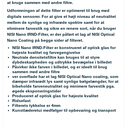
at bruge sammen med andre filtre.
Udformningen af dette filter er optimeret til brug med
digitale sensorer. For at give et højt niveau af neutralitet
mellem de synlige og infrarøde spektre samt for at
eliminere farvestik og sikre en renere sort, når du bruger
NISI Nano IRND-Filter, er der påført et lag af NISI Optical
Nano Coating på begge sider af filteret.
NISI Nano IRND-Filter er konstrueret af optisk glas for
højeste kvalitet og farvegengivelse
Neutrale densitetsfiltre kan bruges til at styre
dybdeskarpheden og udtrykke bevægelse i billedet
Påvirker ikke farven i billedet, og er ideelt til brug
sammen med andre filtre
ver overflade har et lag NISI Optical Nano coating, som
dæmper infrarødt lys samt synlige bølgelængder, for at
bibeholde farveneutralitet og minimere farvestik pga.
øgede eksponeringstider
Produceret af optisk glas for højeste kvalitet
Ridsefast
Filterets tykkelse er 4mm
Kunstlæderetui medfølger til opbevaring og transport