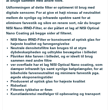
at bruge sammen med andre filtre.
Udformningen af dette filter er optimeret til brug med
digitale sensorer. For at give et højt niveau af neutralitet
mellem de synlige og infrarøde spektre samt for at
eliminere farvestik og sikre en renere sort, når du bruger
NISI Nano IRND-Filter, er der påført et lag af NISI Optical
Nano Coating på begge sider af filteret.
NISI Nano IRND-Filter er konstrueret af optisk glas for
højeste kvalitet og farvegengivelse
Neutrale densitetsfiltre kan bruges til at styre
dybdeskarpheden og udtrykke bevægelse i billedet
Påvirker ikke farven i billedet, og er ideelt til brug
sammen med andre filtre
ver overflade har et lag NISI Optical Nano coating, som
dæmper infrarødt lys samt synlige bølgelængder, for at
bibeholde farveneutralitet og minimere farvestik pga.
øgede eksponeringstider
Produceret af optisk glas for højeste kvalitet
Ridsefast
Filterets tykkelse er 4mm
Kunstlæderetui medfølger til opbevaring og transport