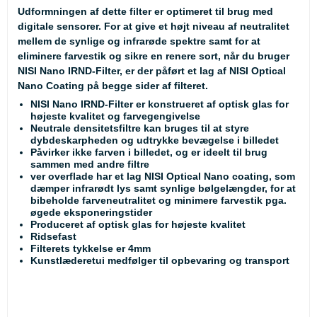
Udformningen af dette filter er optimeret til brug med
digitale sensorer. For at give et højt niveau af neutralitet
mellem de synlige og infrarøde spektre samt for at
eliminere farvestik og sikre en renere sort, når du bruger
NISI Nano IRND-Filter, er der påført et lag af NISI Optical
Nano Coating på begge sider af filteret.
NISI Nano IRND-Filter er konstrueret af optisk glas for
højeste kvalitet og farvegengivelse
Neutrale densitetsfiltre kan bruges til at styre
dybdeskarpheden og udtrykke bevægelse i billedet
Påvirker ikke farven i billedet, og er ideelt til brug
sammen med andre filtre
ver overflade har et lag NISI Optical Nano coating, som
dæmper infrarødt lys samt synlige bølgelængder, for at
bibeholde farveneutralitet og minimere farvestik pga.
øgede eksponeringstider
Produceret af optisk glas for højeste kvalitet
Ridsefast
Filterets tykkelse er 4mm
Kunstlæderetui medfølger til opbevaring og transport