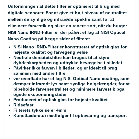
Udformningen af dette filter er optimeret til brug med
digitale sensorer. For at give et højt niveau af neutralitet
mellem de synlige og infrarøde spektre samt for at
eliminere farvestik og sikre en renere sort, når du bruger
NISI Nano IRND-Filter, er der påført et lag af NISI Optical
Nano Coating på begge sider af filteret.
NISI Nano IRND-Filter er konstrueret af optisk glas for
højeste kvalitet og farvegengivelse
Neutrale densitetsfiltre kan bruges til at styre
dybdeskarpheden og udtrykke bevægelse i billedet
Påvirker ikke farven i billedet, og er ideelt til brug
sammen med andre filtre
ver overflade har et lag NISI Optical Nano coating, som
dæmper infrarødt lys samt synlige bølgelængder, for at
bibeholde farveneutralitet og minimere farvestik pga.
øgede eksponeringstider
Produceret af optisk glas for højeste kvalitet
Ridsefast
Filterets tykkelse er 4mm
Kunstlæderetui medfølger til opbevaring og transport