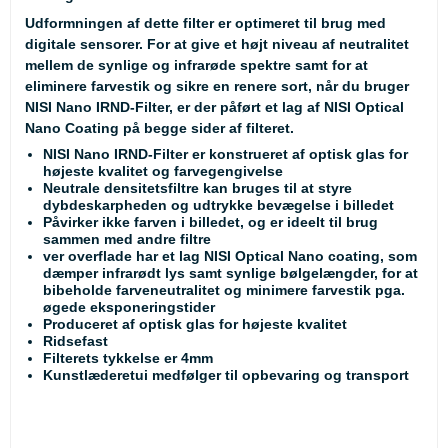
Udformningen af dette filter er optimeret til brug med
digitale sensorer. For at give et højt niveau af neutralitet
mellem de synlige og infrarøde spektre samt for at
eliminere farvestik og sikre en renere sort, når du bruger
NISI Nano IRND-Filter, er der påført et lag af NISI Optical
Nano Coating på begge sider af filteret.
NISI Nano IRND-Filter er konstrueret af optisk glas for
højeste kvalitet og farvegengivelse
Neutrale densitetsfiltre kan bruges til at styre
dybdeskarpheden og udtrykke bevægelse i billedet
Påvirker ikke farven i billedet, og er ideelt til brug
sammen med andre filtre
ver overflade har et lag NISI Optical Nano coating, som
dæmper infrarødt lys samt synlige bølgelængder, for at
bibeholde farveneutralitet og minimere farvestik pga.
øgede eksponeringstider
Produceret af optisk glas for højeste kvalitet
Ridsefast
Filterets tykkelse er 4mm
Kunstlæderetui medfølger til opbevaring og transport