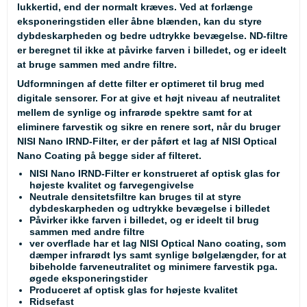
lukkertid, end der normalt kræves. Ved at forlænge
eksponeringstiden eller åbne blænden, kan du styre
dybdeskarpheden og bedre udtrykke bevægelse. ND-filtre
er beregnet til ikke at påvirke farven i billedet, og er ideelt
at bruge sammen med andre filtre.
Udformningen af dette filter er optimeret til brug med
digitale sensorer. For at give et højt niveau af neutralitet
mellem de synlige og infrarøde spektre samt for at
eliminere farvestik og sikre en renere sort, når du bruger
NISI Nano IRND-Filter, er der påført et lag af NISI Optical
Nano Coating på begge sider af filteret.
NISI Nano IRND-Filter er konstrueret af optisk glas for
højeste kvalitet og farvegengivelse
Neutrale densitetsfiltre kan bruges til at styre
dybdeskarpheden og udtrykke bevægelse i billedet
Påvirker ikke farven i billedet, og er ideelt til brug
sammen med andre filtre
ver overflade har et lag NISI Optical Nano coating, som
dæmper infrarødt lys samt synlige bølgelængder, for at
bibeholde farveneutralitet og minimere farvestik pga.
øgede eksponeringstider
Produceret af optisk glas for højeste kvalitet
Ridsefast