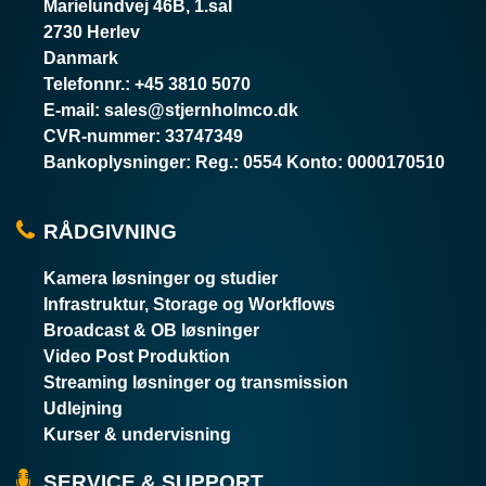
Marielundvej 46B, 1.sal
2730 Herlev
Danmark
Telefonnr.
:
+45 3810 5070
E-mail
:
sales@stjernholmco.dk
CVR-nummer
:
33747349
Bankoplysninger
:
Reg.: 0554 Konto: 0000170510
RÅDGIVNING
Kamera løsninger og studier
Infrastruktur, Storage og Workflows
Broadcast & OB løsninger
Video Post Produktion
Streaming løsninger og transmission
Udlejning
Kurser & undervisning
SERVICE & SUPPORT