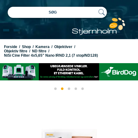
SØG
Forside
/
Shop
/
Kamera
/
Objektiver
/
Objektiv filtre
/
ND filtre
/
NiSi Cine Filter 4x5,65" Nano IRND 2,1 (7 stop/ND128)