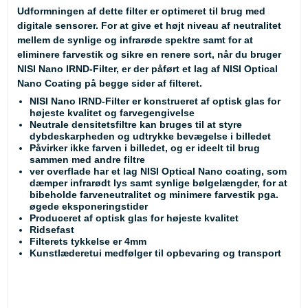
Udformningen af dette filter er optimeret til brug med
digitale sensorer. For at give et højt niveau af neutralitet
mellem de synlige og infrarøde spektre samt for at
eliminere farvestik og sikre en renere sort, når du bruger
NISI Nano IRND-Filter, er der påført et lag af NISI Optical
Nano Coating på begge sider af filteret.
NISI Nano IRND-Filter er konstrueret af optisk glas for
højeste kvalitet og farvegengivelse
Neutrale densitetsfiltre kan bruges til at styre
dybdeskarpheden og udtrykke bevægelse i billedet
Påvirker ikke farven i billedet, og er ideelt til brug
sammen med andre filtre
ver overflade har et lag NISI Optical Nano coating, som
dæmper infrarødt lys samt synlige bølgelængder, for at
bibeholde farveneutralitet og minimere farvestik pga.
øgede eksponeringstider
Produceret af optisk glas for højeste kvalitet
Ridsefast
Filterets tykkelse er 4mm
Kunstlæderetui medfølger til opbevaring og transport