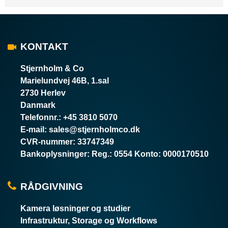
KONTAKT
Stjernholm & Co
Marielundvej 46B, 1.sal
2730 Herlev
Danmark
Telefonnr.
:
+45 3810 5070
E-mail
:
sales@stjernholmco.dk
CVR-nummer
:
33747349
Bankoplysninger
:
Reg.: 0554 Konto: 0000170510
RÅDGIVNING
Kamera løsninger og studier
Infrastruktur, Storage og Workflows