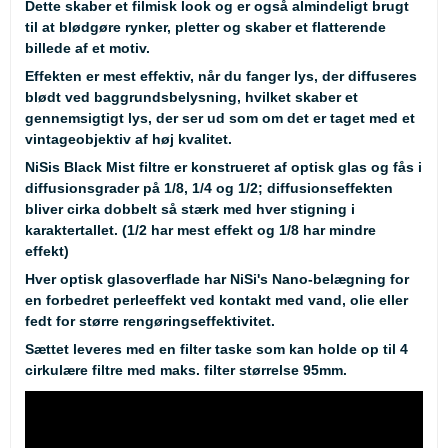
Dette skaber et filmisk look og er også almindeligt brugt
til at blødgøre rynker, pletter og skaber et flatterende
billede af et motiv.
Effekten er mest effektiv, når du fanger lys, der diffuseres
blødt ved baggrundsbelysning, hvilket skaber et
gennemsigtigt lys, der ser ud som om det er taget med et
vintageobjektiv af høj kvalitet.
NiSis Black Mist filtre er konstrueret af optisk glas og fås i
diffusionsgrader på 1/8, 1/4 og 1/2; diffusionseffekten
bliver cirka dobbelt så stærk med hver stigning i
karaktertallet. (1/2 har mest effekt og 1/8 har mindre
effekt)
Hver optisk glasoverflade har NiSi's Nano-belægning for
en forbedret perleeffekt ved kontakt med vand, olie eller
fedt for større rengøringseffektivitet.
Sættet leveres med en filter taske som kan holde op til 4
cirkulære filtre med maks. filter størrelse 95mm.