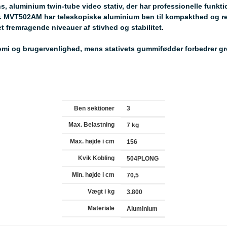
s, aluminium twin-tube video stativ, der har professionelle funktion
er. MVT502AM har teleskopiske aluminium ben til kompakthed og red
t fremragende niveauer af stivhed og stabilitet.
nomi og brugervenlighed, mens stativets gummifødder forbedrer g
Ben sektioner
3
Max. Belastning
7 kg
Max. højde i cm
156
Kvik Kobling
504PLONG
Min. højde i cm
70,5
Vægt i kg
3.800
Materiale
Aluminium