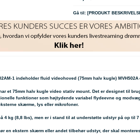
Gå til:
[PRODUKT BESKRIVELS
502AM-1 indeholder fluid videohoved (75mm halv kugle) MVH502A 
har et 75mm halv kugle video stativ mount. Det er designet til 
sionelle funktioner som højtydende variabel flydeevne og modvægt i
sterne skærme, lys eller mikrofoner.
 kg (8,8 lbs), men er i stand til at understøtte udstyr på op til 7 
r en ekstern skærm eller andet tilbehør udstyr, der skal monteres