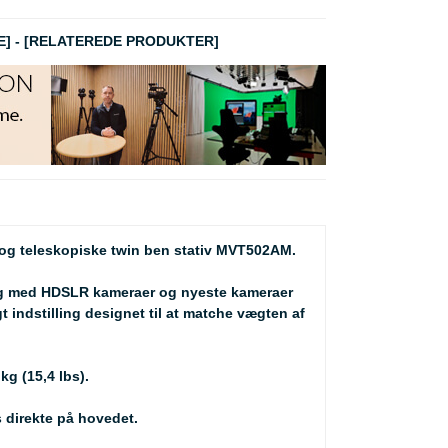
E]
-
[RELATEREDE PRODUKTER]
og teleskopiske twin ben stativ MVT502AM.
brug med HDSLR kameraer og nyeste kameraer
ndstilling designet til at matche vægten af ​​
kg (15,4 lbs).
 direkte på hovedet.