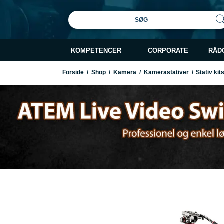
SØG
KOMPETENCER
CORPORATE
RÅD
Forside
/
Shop
/
Kamera
/
Kamerastativer
/
Stativ kit