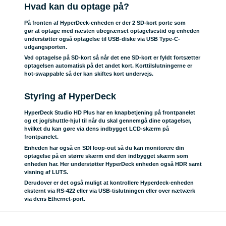
Hvad kan du optage på?
På fronten af HyperDeck-enheden er der 2 SD-kort porte som
gør at optage med næsten ubegrænset optagelsestid og enheden
understøtter også optagelse til USB-diske via USB Type-C-
udgangsporten.
Ved optagelse på SD-kort så når det ene SD-kort er fyldt fortsætter
optagelsen automatisk på det andet kort. Korttilslutningerne er
hot-swappable så der kan skiftes kort undervejs.
Styring af HyperDeck
HyperDeck Studio HD Plus har en knapbetjening på frontpanelet
og et jog/shuttle-hjul til når du skal gennemgå dine optagelser,
hvilket du kan gøre via dens indbygget LCD-skærm på
frontpanelet.
Enheden har også en SDI loop-out så du kan monitorere din
optagelse på en større skærm end den indbygget skærm som
enheden har. Her understøtter HyperDeck enheden også HDR samt
visning af LUTS.
Derudover er det også muligt at kontrollere Hyperdeck-enheden
eksternt via RS-422 eller via USB-tislutningen eller over nætværk
via dens Ethernet-port.