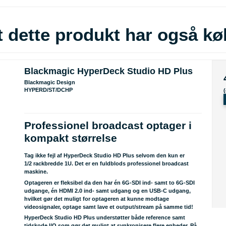
 dette produkt har også kø
Blackmagic HyperDeck Studio HD Plus
Blackmagic Design
HYPERD/ST/DCHP
Professionel broadcast optager i
kompakt størrelse
Tag ikke fejl af HyperDeck Studio HD Plus selvom den kun er
1/2 rackbredde 1U. Det er en fuldblods professionel broadcast
maskine.
Optageren er fleksibel da den har én 6G-SDI ind- samt to 6G-SDI
udgange, én HDMI 2.0 ind- samt udgang og en USB-C udgang,
hvilket gør det muligt for optageren at kunne modtage
videosignaler, optage samt lave et output/stream på samme tid!
HyperDeck Studio HD Plus understøtter både reference samt
tidskode I/O som gør det muligt at synkronisere flere enheder. På