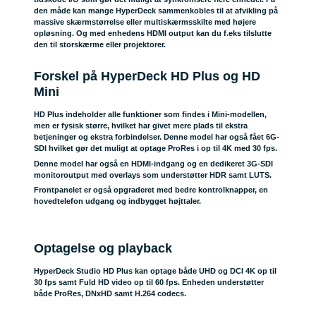
den måde kan mange HyperDeck sammenkobles til at afvikling på
massive skærmstørrelse eller multiskærmsskilte med højere
opløsning. Og med enhedens HDMI output kan du f.eks tilslutte
den til storskærme eller projektorer.
Forskel på HyperDeck HD Plus og HD
Mini
HD Plus indeholder alle funktioner som findes i Mini-modellen,
men er fysisk større, hvilket har givet mere plads til ekstra
betjeninger og ekstra forbindelser. Denne model har også fået 6G-
SDI hvilket gør det muligt at optage ProRes i op til 4K med 30 fps.
Denne model har også en HDMI-indgang og en dedikeret 3G-SDI
monitoroutput med overlays som understøtter HDR samt LUTS.
Frontpanelet er også opgraderet med bedre kontrolknapper, en
hovedtelefon udgang og indbygget højttaler.
Optagelse og playback
HyperDeck Studio HD Plus kan optage både UHD og DCI 4K op til
30 fps samt Fuld HD video op til 60 fps. Enheden understøtter
både ProRes, DNxHD samt H.264 codecs.