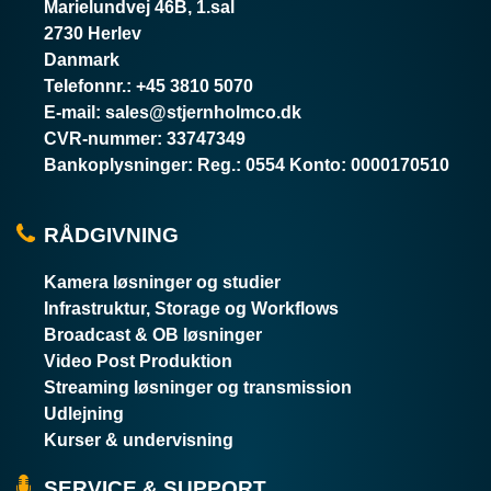
Marielundvej 46B, 1.sal
2730 Herlev
Danmark
Telefonnr.
:
+45 3810 5070
E-mail
:
sales@stjernholmco.dk
CVR-nummer
:
33747349
Bankoplysninger
:
Reg.: 0554 Konto: 0000170510
RÅDGIVNING
Kamera løsninger og studier
Infrastruktur, Storage og Workflows
Broadcast & OB løsninger
Video Post Produktion
Streaming løsninger og transmission
Udlejning
Kurser & undervisning
SERVICE & SUPPORT