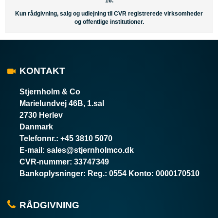
16.
Kun rådgivning, salg og udlejning til CVR registrerede virksomheder
og offentlige institutioner.
KONTAKT
Stjernholm & Co
Marielundvej 46B, 1.sal
2730 Herlev
Danmark
Telefonnr.
:
+45 3810 5070
E-mail
:
sales@stjernholmco.dk
CVR-nummer
:
33747349
Bankoplysninger
:
Reg.: 0554 Konto: 0000170510
RÅDGIVNING