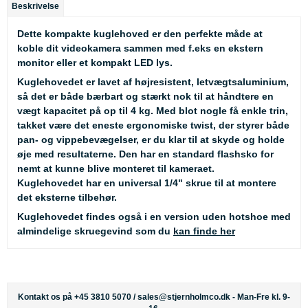
Beskrivelse
Dette kompakte kuglehoved er den perfekte måde at
koble dit videokamera sammen med f.eks en ekstern
monitor eller et kompakt LED lys.
Kuglehovedet er lavet af højresistent, letvægtsaluminium,
så det er både bærbart og stærkt nok til at håndtere en
vægt kapacitet på op til 4 kg. Med blot nogle få enkle trin,
takket være det eneste ergonomiske twist, der styrer både
pan- og vippebevægelser, er du klar til at skyde og holde
øje med resultaterne. Den har en standard flashsko for
nemt at kunne blive monteret til kameraet.
Kuglehovedet har en universal 1/4" skrue til at montere
det eksterne tilbehør.
Kuglehovedet findes også i en version uden hotshoe med
almindelige skruegevind som du
kan finde her
Kontakt os på +45 3810 5070 /
sales@stjernholmco.dk
- Man-Fre kl. 9-