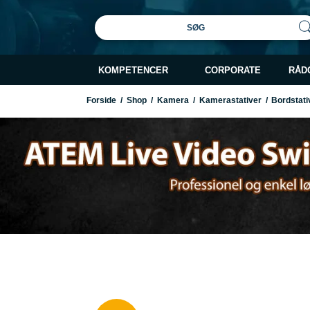
SØG
KOMPETENCER
CORPORATE
RÅD
Forside
/
Shop
/
Kamera
/
Kamerastativer
/
Bordstati