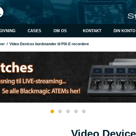
GIVNING
CASES
OM OS
KONTAKT
DIN KONTO
ver
/
Video Devices bordstander til PIX-E recordere
Video Device