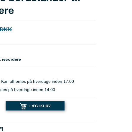
ere
 DKK
X recordere
 Kan afhentes på hverdage inden 17.00
ndes på hverdage inden 14.00
LÆG I KURV
E]