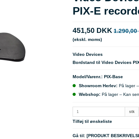
PIX-E record
451,50 DKK
1.290,00
(ekskl. moms)
Video Devices
Bordstand til Video Devices PI
Model/Varenr.:
PIX-Base
Showroom Herlev:
På lager –
Webshop:
På lager – Kan se
stk
Tilføj til ønskeliste
Gå til:
[PRODUKT BESKRIVELS