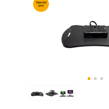
Special
pris