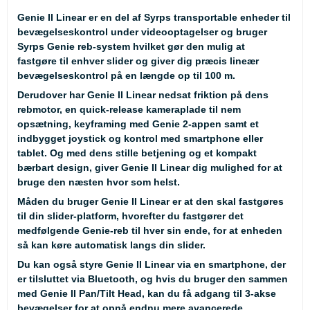
Genie II Linear
er en del af Syrps transportable enheder til
bevægelseskontrol under videooptagelser og bruger
Syrps Genie reb-system hvilket gør den mulig at
fastgøre til enhver slider og giver dig præcis lineær
bevægelseskontrol på en længde op til 100 m.
Derudover har Genie II Linear nedsat friktion på dens
rebmotor, en quick-release kameraplade til nem
opsætning, keyframing med Genie 2-appen samt et
indbygget joystick og kontrol med smartphone eller
tablet. Og med dens stille betjening og et kompakt
bærbart design, giver Genie II Linear dig mulighed for at
bruge den næsten hvor som helst.
Måden du bruger Genie II Linear er at den skal fastgøres
til din slider-platform, hvorefter du fastgører det
medfølgende Genie-reb til hver sin ende, for at enheden
så kan køre automatisk langs din slider.
Du kan også styre Genie II Linear via en smartphone, der
er tilsluttet via Bluetooth, og hvis du bruger den sammen
med Genie II Pan/Tilt Head, kan du få adgang til 3-akse
bevægelser for at opnå endnu mere avancerede