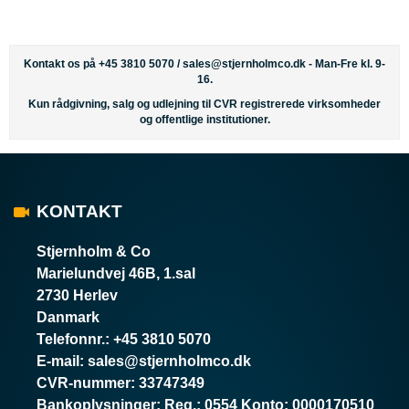
Kontakt os på +45 3810 5070 /
sales@stjernholmco.dk
- Man-Fre kl. 9-
16.
Kun rådgivning, salg og udlejning til CVR registrerede virksomheder
og offentlige institutioner.
KONTAKT
Stjernholm & Co
Marielundvej 46B, 1.sal
2730 Herlev
Danmark
Telefonnr.
:
+45 3810 5070
E-mail
:
sales@stjernholmco.dk
CVR-nummer
:
33747349
Bankoplysninger
:
Reg.: 0554 Konto: 0000170510