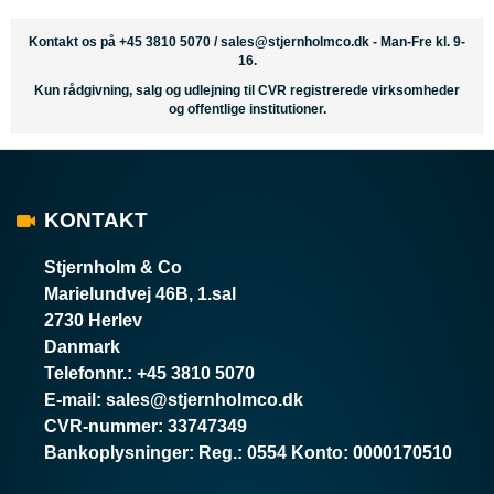
Kontakt os på +45 3810 5070 /
sales@stjernholmco.dk
- Man-Fre kl. 9-
16.
Kun rådgivning, salg og udlejning til CVR registrerede virksomheder
og offentlige institutioner.
KONTAKT
Stjernholm & Co
Marielundvej 46B, 1.sal
2730 Herlev
Danmark
Telefonnr.
:
+45 3810 5070
E-mail
:
sales@stjernholmco.dk
CVR-nummer
:
33747349
Bankoplysninger
:
Reg.: 0554 Konto: 0000170510