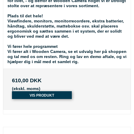
for livet, - og derfor er Wooden Camera noget vi er utroligt
stolte over at repræsentere i vores sortiment.
Plads til det hele!
Viewfindere, monitors, monitorrecordere, ekstra batterier,
håndtag, skulderstøtte, mattebokse osv. skal placeres
ergonomisk og sættes sammen i et system, der er solidt
og bliver ved med at være det.
Vi fører hele programmet
Vi fører alt i Wooden Camera, se et udvalg her på shoppen
og tal med os om resten. Ring og lav en demo aftale, og vi
hjælper dig i mål med et samlet rig.
610,00 DKK
(ekskl. moms)
VIS PRODUKT