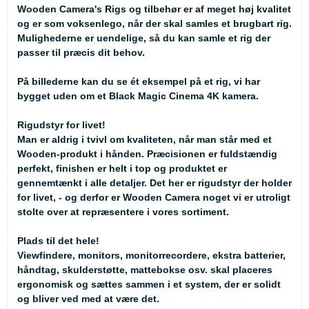
Wooden Camera's Rigs og tilbehør er af meget høj kvalitet
og er som voksenlego, når der skal samles et brugbart rig.
Mulighederne er uendelige, så du kan samle et rig der
passer til præcis dit behov.
På billederne kan du se ét eksempel på et rig, vi har
bygget uden om et Black Magic Cinema 4K kamera.
Rigudstyr for livet!
Man er aldrig i tvivl om kvaliteten, når man står med et
Wooden-produkt i hånden. Præcisionen er fuldstændig
perfekt, finishen er helt i top og produktet er
gennemtænkt i alle detaljer. Det her er rigudstyr der holder
for livet, - og derfor er Wooden Camera noget vi er utroligt
stolte over at repræsentere i vores sortiment.
Plads til det hele!
Viewfindere, monitors, monitorrecordere, ekstra batterier,
håndtag, skulderstøtte, mattebokse osv. skal placeres
ergonomisk og sættes sammen i et system, der er solidt
og bliver ved med at være det.