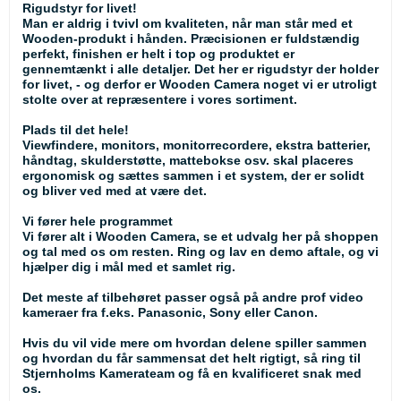
Rigudstyr for livet!
Man er aldrig i tvivl om kvaliteten, når man står med et
Wooden-produkt i hånden. Præcisionen er fuldstændig
perfekt, finishen er helt i top og produktet er
gennemtænkt i alle detaljer. Det her er rigudstyr der holder
for livet, - og derfor er Wooden Camera noget vi er utroligt
stolte over at repræsentere i vores sortiment.
Plads til det hele!
Viewfindere, monitors, monitorrecordere, ekstra batterier,
håndtag, skulderstøtte, mattebokse osv. skal placeres
ergonomisk og sættes sammen i et system, der er solidt
og bliver ved med at være det.
Vi fører hele programmet
Vi fører alt i Wooden Camera, se et udvalg her på shoppen
og tal med os om resten. Ring og lav en demo aftale, og vi
hjælper dig i mål med et samlet rig.
Det meste af tilbehøret passer også på andre prof video
kameraer fra f.eks. Panasonic, Sony eller Canon.
Hvis du vil vide mere om hvordan delene spiller sammen
og hvordan du får sammensat det helt rigtigt, så ring til
Stjernholms Kamerateam og få en kvalificeret snak med
os.