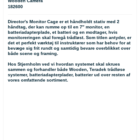
Wooden Camera
182600
Director's Monitor Cage er et håndholdt stativ med 2
håndtag, der kan rumme op til en 7″ monitor, en
batteriadapterplade, et batteri og en modtager, hvis
monitoreringen skal foregå trådløst. Som titlen antyder, er
det et perfekt værktøj til instruktører som har behov for at
bevæge sig frit rundt og samtidig bevare overblikket over
både scene og framing.
Hos Stjernholm ved vi hvordan systemet skal skrues
sammen og forhandler både Wooden, Teradek trådløse
systemer, batteriadapterplader, batterier ud over resten af
vores omfattende sortiment.