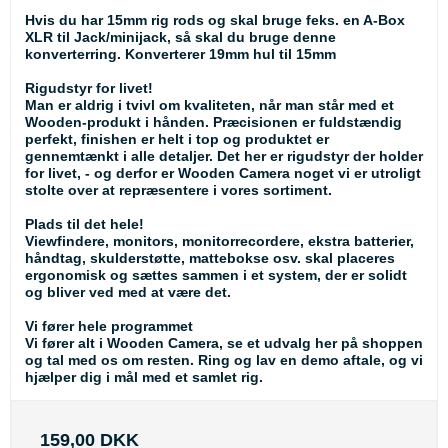
Hvis du har 15mm rig rods og skal bruge feks. en A-Box
XLR til Jack/minijack, så skal du bruge denne
konverterring. Konverterer 19mm hul til 15mm
Rigudstyr for livet!
Man er aldrig i tvivl om kvaliteten, når man står med et
Wooden-produkt i hånden. Præcisionen er fuldstændig
perfekt, finishen er helt i top og produktet er
gennemtænkt i alle detaljer. Det her er rigudstyr der holder
for livet, - og derfor er Wooden Camera noget vi er utroligt
stolte over at repræsentere i vores sortiment.
Plads til det hele!
Viewfindere, monitors, monitorrecordere, ekstra batterier,
håndtag, skulderstøtte, mattebokse osv. skal placeres
ergonomisk og sættes sammen i et system, der er solidt
og bliver ved med at være det.
Vi fører hele programmet
Vi fører alt i Wooden Camera, se et udvalg her på shoppen
og tal med os om resten. Ring og lav en demo aftale, og vi
hjælper dig i mål med et samlet rig.
159,00 DKK