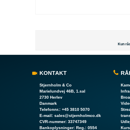
Kun råd
KONTAKT
RÅ
Stjernholm & Co
Kame
Marielundvej 46B, 1.sal
Infr
2730 Herlev
Broa
Danmark
Vide
Telefonnr.
:
+45 3810 5070
Stre
E-mail
:
sales@stjernholmco.dk
tran
CVR-nummer
:
33747349
Udle
Bankoplysninger
:
Reg.: 0554
Kurs