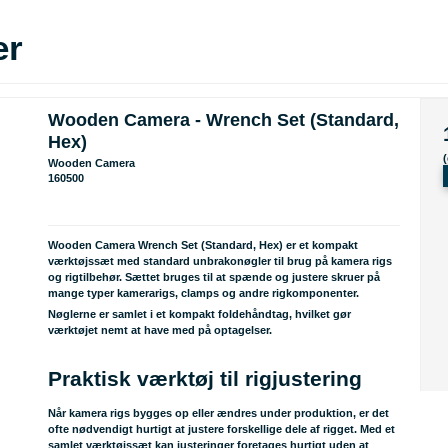
er
Wooden Camera - Wrench Set (Standard,
Hex)
Wooden Camera
160500
Wooden Camera Wrench Set (Standard, Hex) er et kompakt
værktøjssæt med standard unbrakonøgler til brug på kamera rigs
og rigtilbehør. Sættet bruges til at spænde og justere skruer på
mange typer kamerarigs, clamps og andre rigkomponenter.
Nøglerne er samlet i et kompakt foldehåndtag, hvilket gør
værktøjet nemt at have med på optagelser.
Praktisk værktøj til rigjustering
Når kamera rigs bygges op eller ændres under produktion, er det
ofte nødvendigt hurtigt at justere forskellige dele af rigget. Med et
samlet værktøjssæt kan justeringer foretages hurtigt uden at