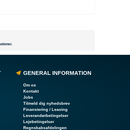
utioner.
T
GENERAL INFORMATION
Om os
Kontakt
Jobs
Tilmeld dig nyhedsbrev
Finansiering / Leasing
Leverandørbetingelser
Lejebetingelser
Regnskabsafdelingen