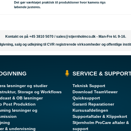
Det gør værktøjet praktisk til produktioner hvor kamera rigs
løbende justeres.
Kontakt os på +45 3810 5070 /
sales@stjernholmco.dk
- Man-Fre kl. 9-16.
givning, salg og udlejning til CVR registrerede virksomheder og offentlige instit
DGIVNING
SERVICE & SUPPOR
ra løsninger og studier
Teknisk Support
astruktur, Storage og Workflows
Download TeamViewer
dcast & OB løsninger
Quicksupport
o Post Produktion
Garanti Reparationer
aming løsninger og
Kursusafdelingen
smission
Supportaftaler & Klippekort
jning
Stjernholm ProCare aftaler &
er & undervisning
support