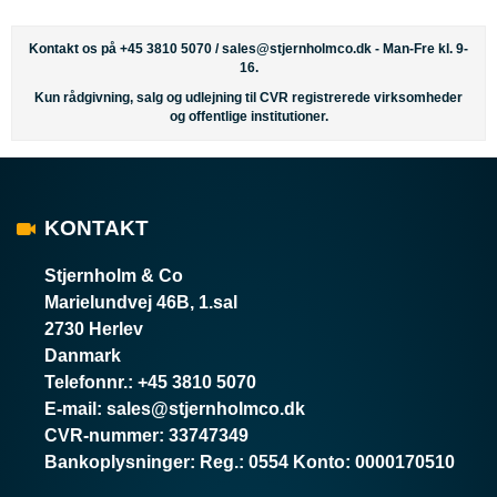
Kontakt os på +45 3810 5070 /
sales@stjernholmco.dk
- Man-Fre kl. 9-
16.
Kun rådgivning, salg og udlejning til CVR registrerede virksomheder
og offentlige institutioner.
KONTAKT
Stjernholm & Co
Marielundvej 46B, 1.sal
2730 Herlev
Danmark
Telefonnr.
:
+45 3810 5070
E-mail
:
sales@stjernholmco.dk
CVR-nummer
:
33747349
Bankoplysninger
:
Reg.: 0554 Konto: 0000170510