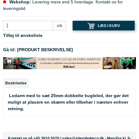
Webshop:
Levering mere end 5 hverdage. Kontakt os for
leveringstid
LÆG I KURV
stk
Tilføj til ønskeliste
Gå til:
[PRODUKT BESKRIVELSE]
Beskrivelse
Ledarm med to sæt 25mm dobbelte kugleled, der gør det
muligt at placere en skærm eller tilbehør i næsten enhver
retning.
Kontakt os på +45 3810 5070 /
sales@stjernholmco.dk
- Man-Fre kl. 9-