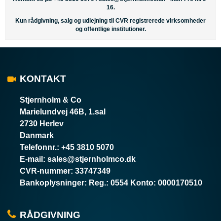
16.
Kun rådgivning, salg og udlejning til CVR registrerede virksomheder
og offentlige institutioner.
KONTAKT
Stjernholm & Co
Marielundvej 46B, 1.sal
2730 Herlev
Danmark
Telefonnr.
:
+45 3810 5070
E-mail
:
sales@stjernholmco.dk
CVR-nummer
:
33747349
Bankoplysninger
:
Reg.: 0554 Konto: 0000170510
RÅDGIVNING