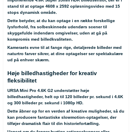
stand til at optage 4608 x 2592 opløsningsvideo med 15
stops dynamisk område.
Dette betyder, at du kan optage i en række forskellige
lysforhold, fra solbeskinnede udendørs scener til
skyggefulde indendørs omgivelser, uden at gå på
kompromis med billedkvaliteten.
Kameraets evne til at fange rige, detaljerede billeder med
naturtro farver sikrer, at dine optagelser ser spektakulære
ud på enhver skærm.
Høje billedhastigheder for kreativ
fleksibilitet
URSA Mini Pro 4.6K G2 understøtter høje
billedhastigheder, helt op til 120 billeder pr. sekund i 4.6K
og 300 billeder pr. sekund i 1080p HD.
Dette åbner op for en verden af kreative muligheder, så du
kan producere fantastiske slowmotion-optagelser, der
tilføjer dramatisk flair til din historiefortælling.
Uanset om du fanger hurtige actionsekvenser eller