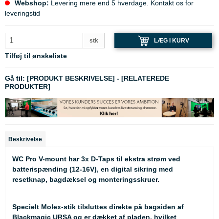
Webshop:
Levering mere end 5 hverdage. Kontakt os for
leveringstid
LÆG I KURV
stk
Tilføj til ønskeliste
Gå til:
[PRODUKT BESKRIVELSE]
-
[RELATEREDE
PRODUKTER]
Beskrivelse
WC Pro V-mount har 3x D-Taps til ekstra strøm ved
batterispænding (12-16V), en digital sikring med
resetknap, bagdæksel og monteringsskruer.
Specielt Molex-stik tilsluttes direkte på bagsiden af
Blackmagic URSA og er dækket af pladen, hvilket