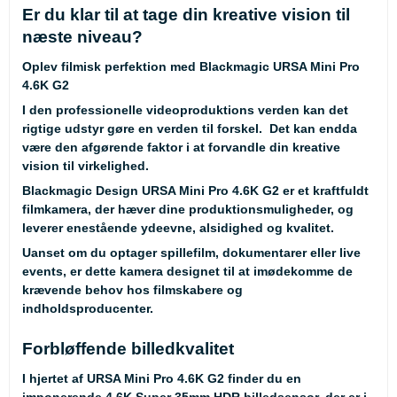
Er du klar til at tage din kreative vision til
næste niveau?
Oplev filmisk perfektion med Blackmagic URSA Mini Pro
4.6K G2
I den professionelle videoproduktions verden kan det
rigtige udstyr gøre en verden til forskel. Det kan endda
være den afgørende faktor i at forvandle din kreative
vision til virkelighed.
Blackmagic Design URSA Mini Pro 4.6K G2 er et kraftfuldt
filmkamera, der hæver dine produktionsmuligheder, og
leverer enestående ydeevne, alsidighed og kvalitet.
Uanset om du optager spillefilm, dokumentarer eller live
events, er dette kamera designet til at imødekomme de
krævende behov hos filmskabere og
indholdsproducenter.
Forbløffende billedkvalitet
I hjertet af URSA Mini Pro 4.6K G2 finder du en
imponerende 4.6K Super 35mm HDR billedsensor, der er i