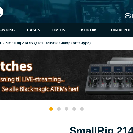
GIVNING
CASES
OM OS
KONTAKT
DIN KONTO
ør
/
SmallRig 2143B Quick Release Clamp (Arca-type)
SmallRig 21