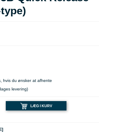
type)
, hvis du ønsker at afhente
dages levering)
LÆG I KURV
E]