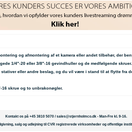
tering og afmontering af et kamera eller andet tilbehør, der beny
de 1/4"-20 eller 3/8"-16 gevindhuller og de medfølgende skruer.
tativer eller andre beslag, og du vil være i stand til at flytte fr
8"-16 skrue og to unbrakonøgler.
Kontakt os på +45 3810 5070 /
sales@stjernholmco.dk
- Man-Fre kl. 9-16.
givning, salg og udlejning til CVR registrerede virksomheder og offentlige instit