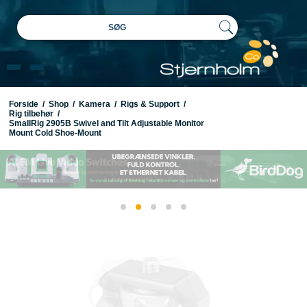
SØG
Forside
/
Shop
/
Kamera
/
Rigs & Support
/
Rig tilbehør
/
SmallRig 2905B Swivel and Tilt Adjustable Monitor
Mount Cold Shoe-Mount