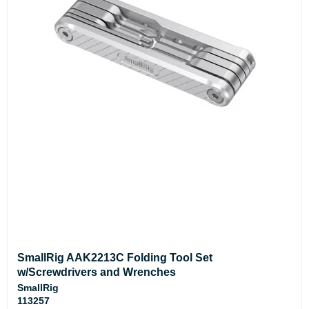
SmallRig AAK2213C Folding Tool Set
w/Screwdrivers and Wrenches
SmallRig
113257