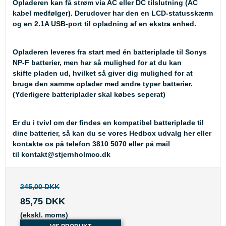
Opladeren kan få strøm via AC eller DC tilslutning (AC
kabel medfølger). Derudover har den en LCD-statusskærm
og en 2.1A USB-port til opladning af en ekstra enhed.
Opladeren leveres fra start med én batteriplade til Sonys
NP-F batterier, men har så mulighed for at du kan
skifte pladen ud, hvilket så giver dig mulighed for at
bruge den samme oplader med andre typer batterier.
(Yderligere batteriplader skal købes seperat)
Er du i tvivl om der findes en kompatibel batteriplade til
dine batterier, så kan du se
vores Hedbox udvalg her
eller
kontakte os på telefon 3810 5070 eller på mail
til
kontakt@stjernholmco.dk
245,00 DKK
85,75 DKK
(ekskl. moms)