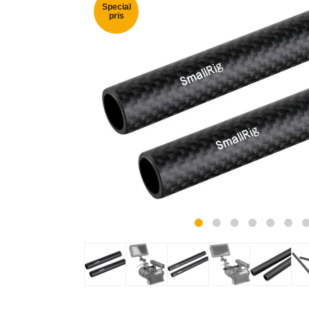
Special
pris