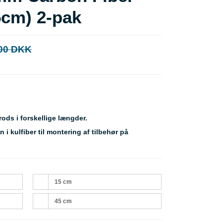
5cm) 2-pak
00 DKK
ods i forskellige længder.
i kulfiber til montering af tilbehør på
15 cm
45 cm