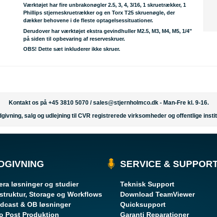
Værktøjet har fire unbrakonøgler 2.5, 3, 4, 3/16, 1 skruetrækker, 1
Phillips stjerneskruetrækker og en Torx T25 skruenøgle, der
dækker behovene i de fleste optagelsessituationer.
Derudover har værktøjet ekstra gevindhuller M2.5, M3, M4, M5, 1/4"
på siden til opbevaring af reserveskruer.
OBS!
Dette sæt inkluderer ikke skruer.
Kontakt os på +45 3810 5070 /
sales@stjernholmco.dk
- Man-Fre kl. 9-16.
givning, salg og udlejning til CVR registrerede virksomheder og offentlige instit
DGIVNING
SERVICE & SUPPOR
ra løsninger og studier
Teknisk Support
astruktur, Storage og Workflows
Download TeamViewer
dcast & OB løsninger
Quicksupport
o Post Produktion
Garanti Reparationer