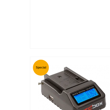
Special
pris