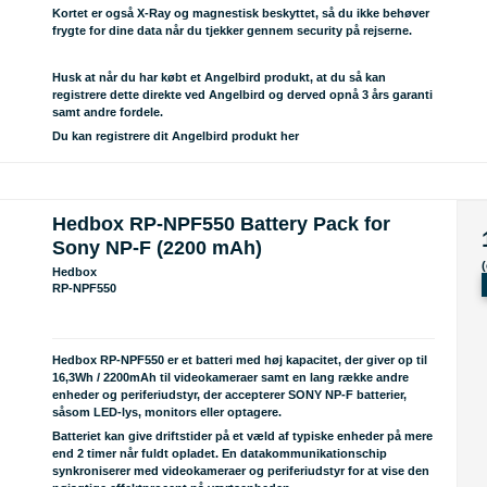
Kortet er også X-Ray og magnestisk beskyttet, så du ikke behøver
frygte for dine data når du tjekker gennem security på rejserne.
Husk
at når du har købt et Angelbird produkt, at du så kan
registrere dette direkte ved Angelbird og derved opnå 3 års garanti
samt andre fordele.
Du kan registrere dit Angelbird produkt her
Hedbox RP-NPF550 Battery Pack for
Sony NP-F (2200 mAh)
Hedbox
RP-NPF550
Hedbox RP-NPF550 er et batteri med høj kapacitet, der giver op til
16,3Wh / 2200mAh til videokameraer samt en lang række andre
enheder og periferiudstyr, der accepterer SONY NP-F batterier,
såsom LED-lys, monitors eller optagere.
Batteriet kan give driftstider på et væld af typiske enheder på mere
end 2 timer når fuldt opladet. En datakommunikationschip
synkroniserer med videokameraer og periferiudstyr for at vise den