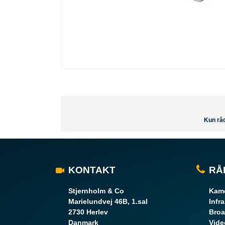
Kun råd
KONTAKT
RÅ
Stjernholm & Co
Kame
Marielundvej 46B, 1.sal
Infr
2730 Herlev
Broa
Danmark
Vide