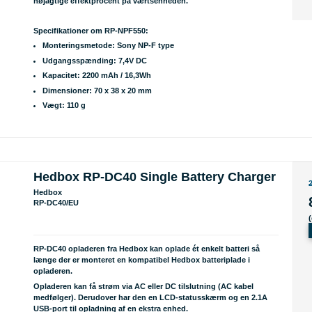
nøjagtige effektprocent på værtsenheden.
Specifikationer om RP-NPF550:
Monteringsmetode: Sony NP-F type
Udgangsspænding: 7,4V DC
Kapacitet: 2200 mAh / 16,3Wh
Dimensioner: 70 x 38 x 20 mm
Vægt: 110 g
Hedbox RP-DC40 Single Battery Charger
Hedbox
RP-DC40/EU
RP-DC40 opladeren fra Hedbox kan oplade ét enkelt batteri så
længe der er monteret en kompatibel Hedbox batteriplade i
opladeren.
Opladeren kan få strøm via AC eller DC tilslutning (AC kabel
medfølger). Derudover har den en LCD-statusskærm og en 2.1A
USB-port til opladning af en ekstra enhed.