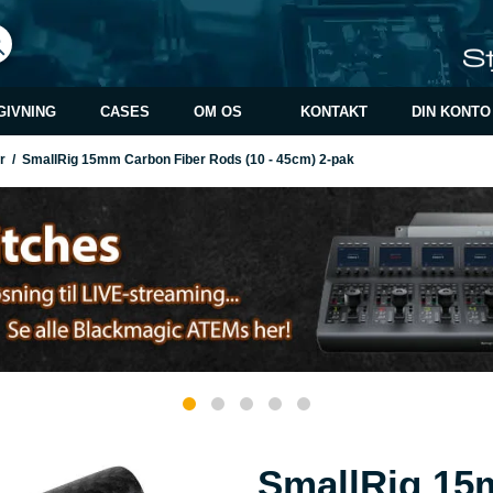
GIVNING
CASES
OM OS
KONTAKT
DIN KONTO
ør
/
SmallRig 15mm Carbon Fiber Rods (10 - 45cm) 2-pak
SmallRig 15