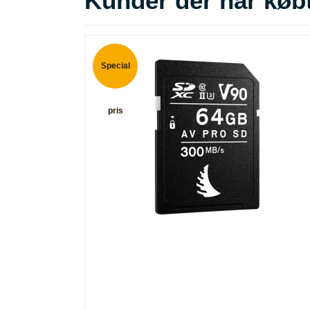
Kunder der har købt
Special
pris