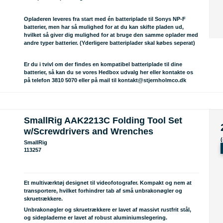
Opladeren leveres fra start med én batteriplade til Sonys NP-F
batterier, men har så mulighed for at du kan skifte pladen ud,
hvilket så giver dig mulighed for at bruge den samme oplader med
andre typer batterier. (Yderligere batteriplader skal købes seperat)
Er du i tvivl om der findes en kompatibel batteriplade til dine
batterier, så kan du se
vores Hedbox udvalg her
eller kontakte os
på telefon 3810 5070 eller på mail til
kontakt@stjernholmco.dk
SmallRig AAK2213C Folding Tool Set
w/Screwdrivers and Wrenches
SmallRig
113257
Et multiværktøj designet til videofotografer. Kompakt og nem at
transportere, hvilket forhindrer tab af små unbrakonøgler og
skruetrækkere.
Unbrakonøgler og skruetrækkere er lavet af massivt rustfrit stål,
og sidepladerne er lavet af robust aluminiumslegering.