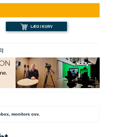
LÆG I KURV
E]
ebox, monitors osv.