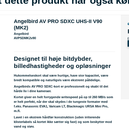
 dette produkt har også kø
Angelbird AV PRO SDXC UHS-II V90
(MK2)
Angelbird
AVPSDMK2v90
Designet til høje bitdybder,
billedhastigheder og opløsninger
Hukommelseskort skal være hurtige, have stor kapacitet, være
bredt kompatible og naturligvis være ekstremt pålidelige.
Angelbirds AV PRO SDXC-kort er professionelt og skabt til det
hårde liv i dine kameraer.
Kortet giver en helt forrygende writespeed på op til 260 MB/s som
er helt perfekt, når der skal skydes i de tungeste formater med
f.eks. Panasonic EVA1, Varicam LT, Blackmagic URSA Mini Pro,
m.fl.
Lavet i en ekstrem hårdfør konstruktion (uden irriterende
klisterlabels så kortet ikke sætter sig fast) og som beskytter mod
vand og støv.