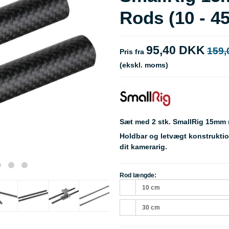
Rods (10 - 4
95,40 DKK
159,
Pris fra
(ekskl. moms)
Sæt med 2 stk. SmallRig 15mm r
Holdbar og letvægt konstruktion 
dit kamerarig.
Rod længde:
10 cm
30 cm