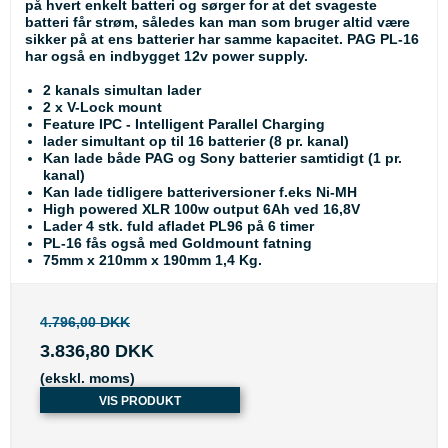
på hvert enkelt batteri og sørger for at det svageste
batteri får strøm, således kan man som bruger altid være
sikker på at ens batterier har samme kapacitet. PAG PL-16
har også en indbygget 12v power supply.
2 kanals simultan lader
2 x V-Lock mount
Feature IPC - Intelligent Parallel Charging
lader simultant op til 16 batterier (8 pr. kanal)
Kan lade både PAG og Sony batterier samtidigt (1 pr.
kanal)
Kan lade tidligere batteriversioner f.eks Ni-MH
High powered XLR 100w output 6Ah ved 16,8V
Lader 4 stk. fuld afladet PL96 på 6 timer
PL-16 fås også med Goldmount fatning
75mm x 210mm x 190mm 1,4 Kg.
4.796,00 DKK
3.836,80 DKK
(ekskl. moms)
VIS PRODUKT