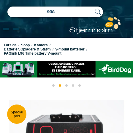
SØG
Forside
/
Shop
/
Kamera
/
Batterier, Opladere & Strøm
/
V-mount batterier
/
PAGlink L96 Time battery V-mount
Special
pris