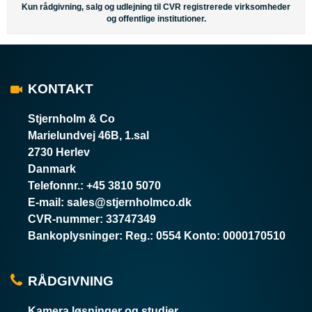
Kun rådgivning, salg og udlejning til CVR registrerede virksomheder
og offentlige institutioner.
KONTAKT
Stjernholm & Co
Marielundvej 46B, 1.sal
2730 Herlev
Danmark
Telefonnr.
:
+45 3810 5070
E-mail
:
sales@stjernholmco.dk
CVR-nummer
:
33747349
Bankoplysninger
:
Reg.: 0554 Konto: 0000170510
RÅDGIVNING
Kamera løsninger og studier