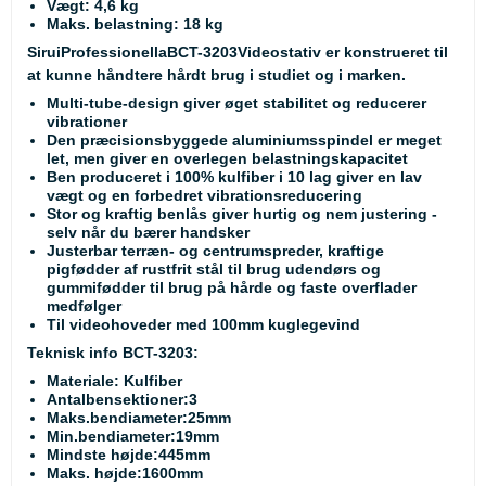
Vægt: 4,6 kg
Maks. belastning: 18 kg
SiruiProfessionellaBCT-3203Videostativ er konstrueret til
at kunne håndtere hårdt brug i studiet og i marken.
Multi-tube-design giver øget stabilitet og reducerer
vibrationer
Den præcisionsbyggede aluminiumsspindel er meget
let, men giver en overlegen belastningskapacitet
Ben produceret i 100% kulfiber i 10 lag giver en lav
vægt og en forbedret vibrationsreducering
Stor og kraftig benlås giver hurtig og nem justering -
selv når du bærer handsker
Justerbar terræn- og centrumspreder, kraftige
pigfødder af rustfrit stål til brug udendørs og
gummifødder til brug på hårde og faste overflader
medfølger
Til videohoveder med 100mm kuglegevind
Teknisk info BCT-3203:
Materiale: Kulfiber
Antalbensektioner:3
Maks.bendiameter:25mm
Min.bendiameter:19mm
Mindste højde:445mm
Maks. højde:1600mm