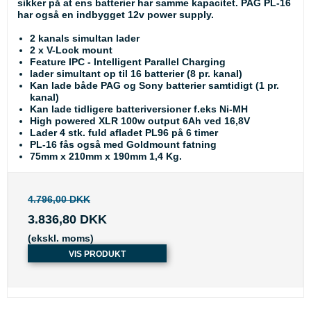
sikker på at ens batterier har samme kapacitet. PAG PL-16
har også en indbygget 12v power supply.
2 kanals simultan lader
2 x V-Lock mount
Feature IPC - Intelligent Parallel Charging
lader simultant op til 16 batterier (8 pr. kanal)
Kan lade både PAG og Sony batterier samtidigt (1 pr.
kanal)
Kan lade tidligere batteriversioner f.eks Ni-MH
High powered XLR 100w output 6Ah ved 16,8V
Lader 4 stk. fuld afladet PL96 på 6 timer
PL-16 fås også med Goldmount fatning
75mm x 210mm x 190mm 1,4 Kg.
4.796,00 DKK
3.836,80 DKK
(ekskl. moms)
VIS PRODUKT