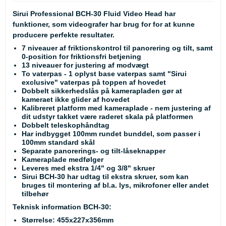
Sirui Professional BCH-30 Fluid Video Head har
funktioner, som videografer har brug for for at kunne
producere perfekte resultater.
7 niveauer af friktionskontrol til panorering og tilt, samt
0-position for friktionsfri betjening
13 niveauer for justering af modvægt
To vaterpas - 1 oplyst base vaterpas samt "Sirui
exclusive" vaterpas på toppen af hovedet
Dobbelt sikkerhedslås på kamerapladen gør at
kameraet ikke glider af hovedet
Kalibreret platform med kameraplade - nem justering af
dit udstyr takket være raderet skala på platformen
Dobbelt teleskophåndtag
Har indbygget 100mm rundet bunddel, som passer i
100mm standard skål
Separate panorerings- og tilt-låseknapper
Kameraplade medfølger
Leveres med ekstra 1/4" og 3/8" skruer
Sirui BCH-30 har udtag til ekstra skruer, som kan
bruges til montering af bl.a. lys, mikrofoner eller andet
tilbehør
Teknisk information BCH-30:
Størrelse: 455x227x356mm