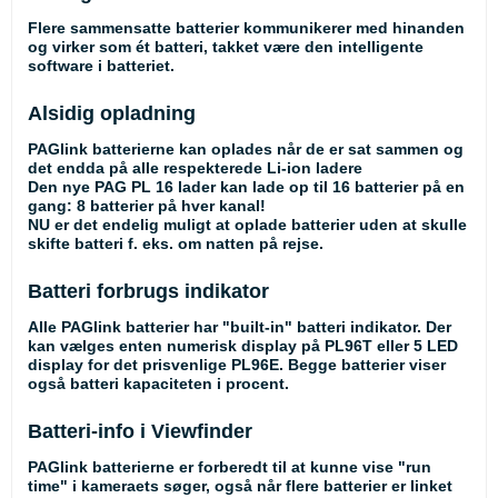
Flere sammensatte batterier kommunikerer med hinanden
og virker som ét batteri, takket være den intelligente
software i batteriet.
Alsidig opladning
PAGlink batterierne kan oplades når de er sat sammen og
det endda på alle respekterede Li-ion ladere
Den nye PAG PL 16 lader kan lade op til 16 batterier på en
gang: 8 batterier på hver kanal!
NU er det endelig muligt at oplade batterier uden at skulle
skifte batteri f. eks. om natten på rejse.
Batteri forbrugs indikator
Alle PAGlink batterier har "built-in" batteri indikator. Der
kan vælges enten numerisk display på PL96T eller 5 LED
display for det prisvenlige PL96E. Begge batterier viser
også batteri kapaciteten i procent.
Batteri-info i Viewfinder
PAGlink batterierne er forberedt til at kunne vise "run
time" i kameraets søger, også når flere batterier er linket