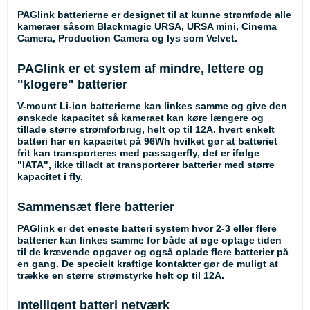
PAGlink batterierne er designet til at kunne strømføde alle
kameraer såsom Blackmagic URSA, URSA mini, Cinema
Camera, Production Camera og lys som Velvet.
PAGlink er et system af mindre, lettere og
"klogere" batterier
V-mount Li-ion batterierne kan linkes samme og give den
ønskede kapacitet så kameraet kan køre længere og
tillade større strømforbrug, helt op til 12A. hvert enkelt
batteri har en kapacitet på 96Wh hvilket gør at batteriet
frit kan transporteres med passagerfly, det er ifølge
"IATA", ikke tilladt at transporterer batterier med større
kapacitet i fly.
Sammensæt flere batterier
PAGlink er det eneste batteri system hvor 2-3 eller flere
batterier kan linkes samme for både at øge optage tiden
til de krævende opgaver og også oplade flere batterier på
en gang. De specielt kraftige kontakter gør de muligt at
trække en større strømstyrke helt op til 12A.
Intelligent batteri netværk