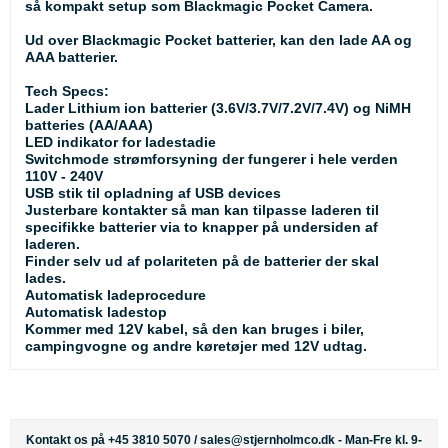
så kompakt setup som Blackmagic Pocket Camera.
Ud over Blackmagic Pocket batterier, kan den lade AA og
AAA batterier.
Tech Specs:
Lader Lithium ion batterier (3.6V/3.7V/7.2V/7.4V) og NiMH
batteries (AA/AAA)
LED indikator for ladestadie
Switchmode strømforsyning der fungerer i hele verden
110V - 240V
USB stik til opladning af USB devices
Justerbare kontakter så man kan tilpasse laderen til
specifikke batterier via to knapper på undersiden af
laderen.
Finder selv ud af polariteten på de batterier der skal
lades.
Automatisk ladeprocedure
Automatisk ladestop
Kommer med 12V kabel, så den kan bruges i biler,
campingvogne og andre køretøjer med 12V udtag.
Kontakt os på +45 3810 5070 /
sales@stjernholmco.dk
- Man-Fre kl. 9-