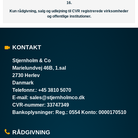
16.
Kun rådgivning, salg og udlejning til CVR registrerede virksomheder
og offentlige institutioner.
KONTAKT
Stjernholm & Co
Marielundvej 46B, 1.sal
2730 Herlev
Danmark
Telefonnr.
:
+45 3810 5070
E-mail
:
sales@stjernholmco.dk
CVR-nummer
:
33747349
Bankoplysninger
:
Reg.: 0554 Konto: 0000170510
RÅDGIVNING