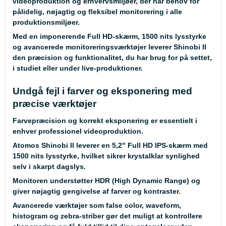
videoproduktion og erhvervsmiljøer, der har behov for
pålidelig, nøjagtig og fleksibel monitorering i alle
produktionsmiljøer.
Med en imponerende Full HD-skærm, 1500 nits lysstyrke
og avancerede monitoreringsværktøjer leverer Shinobi II
den præcision og funktionalitet, du har brug for på settet,
i studiet eller under live-produktioner.
Undgå fejl i farver og eksponering med
præcise værktøjer
Farvepræcision og korrekt eksponering er essentielt i
enhver professionel videoproduktion.
Atomos Shinobi II leverer en 5,2" Full HD IPS-skærm med
1500 nits lysstyrke, hvilket sikrer krystalklar synlighed
selv i skarpt dagslys.
Monitoren understøtter HDR (High Dynamic Range) og
giver nøjagtig gengivelse af farver og kontraster.
Avancerede værktøjer som false color, waveform,
histogram og zebra-striber gør det muligt at kontrollere