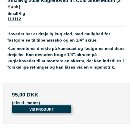
SmallRig 2059 Kuglehoved m. Cold Shoe Mount (2-
Pack)
SmallRig
113112
Hovedet har et drejelig kugleled, med mulighed for
fastgørelse til tilbehørssko og en 1/4” skrue.
Kan monteres direkte på kameraet og fastgøres med dens
drejelås. Kan desuden bruge 1/4"-skruen på
kuglehovedet til at montere en skærm, der kan indstilles i
forskellige retninger og kan låses via en vingemøtrik.
95,00 DKK
(ekskl. moms)
VIS PRODUKT