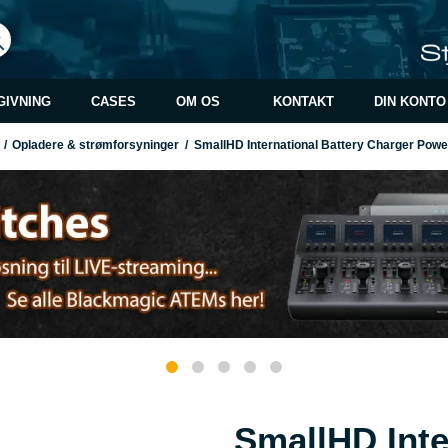
GIVNING
CASES
OM OS
KONTAKT
DIN KONTO
/
Opladere & strømforsyninger
/
SmallHD International Battery Charger Powe
SmallHD Inte