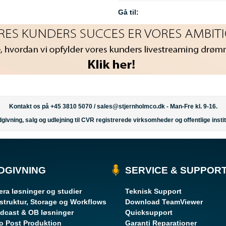
Gå til:
Kontakt os på +45 3810 5070 /
sales@stjernholmco.dk
- Man-Fre kl. 9-16.
givning, salg og udlejning til CVR registrerede virksomheder og offentlige instit
DGIVNING
SERVICE & SUPPOR
ra løsninger og studier
Teknisk Support
astruktur, Storage og Workflows
Download TeamViewer
dcast & OB løsninger
Quicksupport
o Post Produktion
Garanti Reparationer