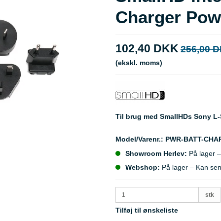
Charger Pow
102,40 DKK
256,00 
(ekskl. moms)
Til brug med SmallHDs Sony L-
Model/Varenr.:
PWR-BATT-CHA
Showroom Herlev:
På lager –
Webshop:
På lager – Kan se
stk
Tilføj til ønskeliste