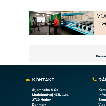
Kun råd
KONTAKT
RÅ
Stjernholm & Co
Kame
Marielundvej 46B, 1.sal
Infr
2730 Herlev
Broa
Danmark
Vide