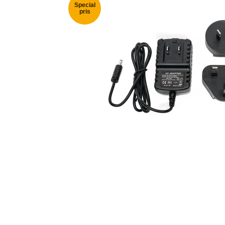
Special
pris