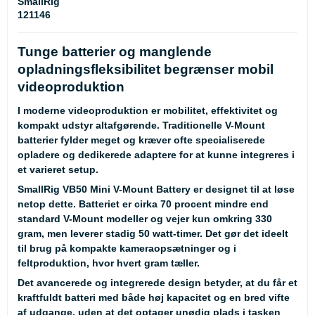
SmallRig
121146
Tunge batterier og manglende
opladningsfleksibilitet begrænser mobil
videoproduktion
I moderne videoproduktion er mobilitet, effektivitet og
kompakt udstyr altafgørende. Traditionelle V-Mount
batterier fylder meget og kræver ofte specialiserede
opladere og dedikerede adaptere for at kunne integreres i
et varieret setup.
SmallRig VB50 Mini V-Mount Battery er designet til at løse
netop dette. Batteriet er cirka 70 procent mindre end
standard V-Mount modeller og vejer kun omkring 330
gram, men leverer stadig 50 watt-timer. Det gør det ideelt
til brug på kompakte kameraopsætninger og i
feltproduktion, hvor hvert gram tæller.
Det avancerede og integrerede design betyder, at du får et
kraftfuldt batteri med både høj kapacitet og en bred vifte
af udgange, uden at det optager unødig plads i tasken