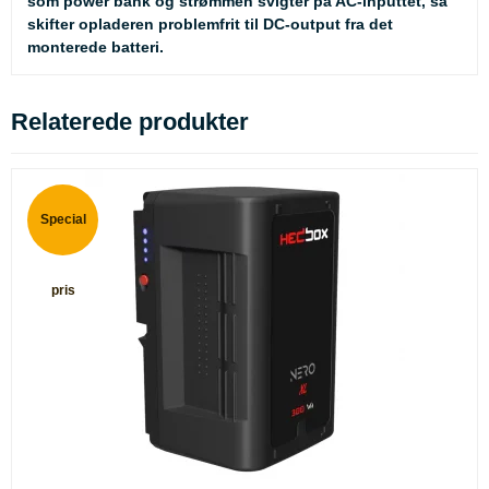
som power bank og strømmen svigter på AC-inputtet, så
skifter opladeren problemfrit til DC-output fra det
monterede batteri.
Relaterede produkter
Special
pris