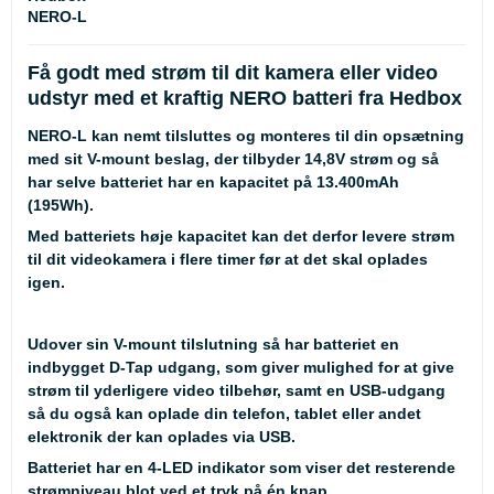
NERO-L
Få godt med strøm til dit kamera eller video
udstyr med et kraftig NERO batteri fra Hedbox
NERO-L kan nemt tilsluttes og monteres til din opsætning
med sit V-mount beslag, der tilbyder 14,8V strøm og så
har selve batteriet har en kapacitet på 13.400mAh
(195Wh).
Med batteriets høje kapacitet kan det derfor levere strøm
til dit videokamera i flere timer før at det skal oplades
igen.
Udover sin V-mount tilslutning så har batteriet en
indbygget D-Tap udgang, som giver mulighed for at give
strøm til yderligere video tilbehør, samt en USB-udgang
så du også kan oplade din telefon, tablet eller andet
elektronik der kan oplades via USB.
Batteriet har en 4-LED indikator som viser det resterende
strømniveau blot ved et tryk på én knap.