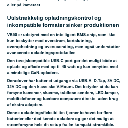
eller på kameraet.
Utilstrækkelig opladningskontrol og
inkompatible formater sinker produktionen
VB50 er udstyret med en intelligent BMS-chip, som ikke
kun beskytter mod overstrøm, kortslutning,
overophedning og overspænding, men også understøtter
avancerede opladningsprotokoller.
Den tovejskompatible USB-C port gør det muligt både at
oplade og aflade med op til 45 watt og kan benyttes med
almindelige GaN-opladere.
Derudover har batteriet udgange via USB-A, D-Tap, 8V DC,
12V DC og den klassiske V-Mount. Det betyder, at du kan
forsyne kameraer, skærme, trådløse sendere, LED-lamper,
mobiltelefoner og bærbare computere direkte, uden brug
af ekstra adaptere.
Denne opladningsfleksibilitet fjerner behovet for flere
batterier eller dedikerede opladere og gør det muligt at
strømforsyne hele dit setup fra én kompakt strømkilde.