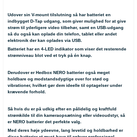
Udover sin V-mount tilslutning så har batteriet en
indbygget D-Tap udgang, som giver mulighed for at give
strøm til yderligere video tilbehør, samt en USB-udgang
så du også kan oplade din telefon, tablet eller andet
elektronik der kan oplades via USB.
Batteriet har en 4-LED indikator som viser det resterende
strømniveau blot ved et tryk på én knap.
Derudover er Hedbox NERO batterier også meget
holdbare og modstandsdygtige over for stød og
vibrationer, hvilket gør dem ideelle til optagelser under
krævende forhold.
Så hvis du er på udkig efter en pålidelig og kraftfuld
strømkilde til din kameraopsætning eller videoudstyr, så
er NERO batterier det perfekte valg.
Med deres høje ydeevne, lang levetid og holdbarhed er
disse batterier et must-have til enhver professionel