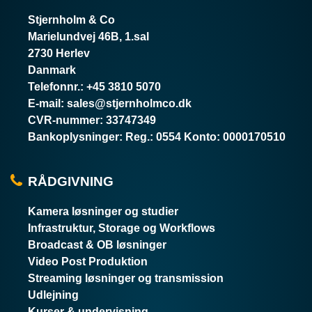
Stjernholm & Co
Marielundvej 46B, 1.sal
2730 Herlev
Danmark
Telefonnr.
:
+45 3810 5070
E-mail
:
sales@stjernholmco.dk
CVR-nummer
:
33747349
Bankoplysninger
:
Reg.: 0554 Konto: 0000170510
RÅDGIVNING
Kamera løsninger og studier
Infrastruktur, Storage og Workflows
Broadcast & OB løsninger
Video Post Produktion
Streaming løsninger og transmission
Udlejning
Kurser & undervisning