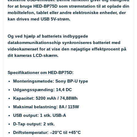
for at bruge HED-BP75D som strømstation til at oplade din
mobiltelefon, tablet eller andre elektroniske enheder, der
kan drives med USB 5V-strøm.
Og ved hjælp af batteriets indbyggede
datakommunikationschip synkroniseres batteriet med
videokameraet for at vise den nøjagtige effektprocent på
dit kameras LCD-skærm.
Specifikationer om HED-BP75D:
Monteringsmetode: Sony BP-U type
Udgangsspænding: 14,4 DC
Kapacitet: 5200 mAh / 74,88Wh
Maksimal belastning: 8A / 115W
USB output: 1 stk. USB-A
D-Tap output: 2 stk.
Driftstemperatur: –20°C til +45°C