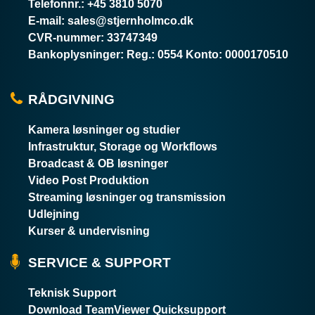
Telefonnr.
:
+45 3810 5070
E-mail
:
sales@stjernholmco.dk
CVR-nummer
:
33747349
Bankoplysninger
:
Reg.: 0554 Konto: 0000170510
RÅDGIVNING
Kamera løsninger og studier
Infrastruktur, Storage og Workflows
Broadcast & OB løsninger
Video Post Produktion
Streaming løsninger og transmission
Udlejning
Kurser & undervisning
SERVICE & SUPPORT
Teknisk Support
Download TeamViewer Quicksupport