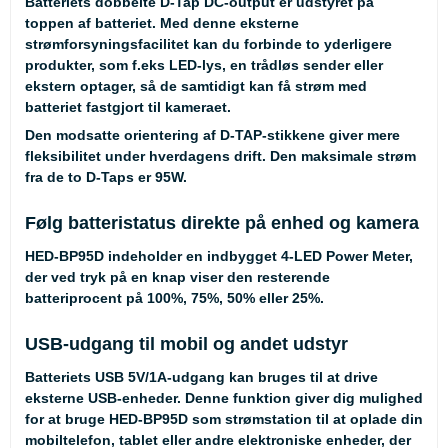
Batteriets dobbelte D-Tap DC-output er udstyret på
toppen af batteriet. Med denne eksterne
strømforsyningsfacilitet kan du forbinde to yderligere
produkter, som f.eks LED-lys, en trådløs sender eller
ekstern optager, så de samtidigt kan få strøm med
batteriet fastgjort til kameraet.
Den modsatte orientering af D-TAP-stikkene giver mere
fleksibilitet under hverdagens drift. Den maksimale strøm
fra de to D-Taps er 95W.
Følg batteristatus direkte på enhed og kamera
HED-BP95D indeholder en indbygget 4-LED Power Meter,
der ved tryk på en knap viser den resterende
batteriprocent på 100%, 75%, 50% eller 25%.
USB-udgang til mobil og andet udstyr
Batteriets USB 5V/1A-udgang kan bruges til at drive
eksterne USB-enheder. Denne funktion giver dig mulighed
for at bruge HED-BP95D som strømstation til at oplade din
mobiltelefon, tablet eller andre elektroniske enheder, der