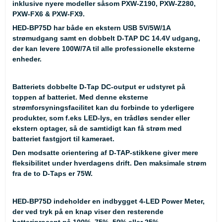
inklusive nyere modeller såsom PXW-Z190, PXW-Z280,
PXW-FX6 & PXW-FX9.
HED-BP75D har både en ekstern USB 5V/5W/1A
strømudgang samt en dobbelt D-TAP DC 14.4V udgang,
der kan levere 100W/7A til alle professionelle eksterne
enheder.
Batteriets dobbelte D-Tap DC-output er udstyret på
toppen af batteriet. Med denne eksterne
strømforsyningsfacilitet kan du forbinde to yderligere
produkter, som f.eks LED-lys, en trådløs sender eller
ekstern optager, så de samtidigt kan få strøm med
batteriet fastgjort til kameraet.
Den modsatte orientering af D-TAP-stikkene giver mere
fleksibilitet under hverdagens drift. Den maksimale strøm
fra de to D-Taps er 75W.
HED-BP75D indeholder en indbygget 4-LED Power Meter,
der ved tryk på en knap viser den resterende