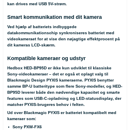
kan drives med USB 5V-strøm.
Smart kommunikation med dit kamera
Ved hjælp af batteriets indbyggede
datakommunikationschip synkroniseres batteriet med
videokameraet for at vise den nøjagtige effektprocent på
dit kameras LCD-skærm.
Kompatible kameraer og udstyr
Hedbox HED-BP95D er ikke kun udviklet til klassiske
Sony-videokameraer – det er også et oplagt valg til
Blackmagic Design PYXIS kameraerne
. PYXIS benytter
samme BP-U batteritype som flere Sony-modeller, og HED-
BP95D leverer både den nødvendige kapacitet og smarte
features som USB-C-opladning og LED-statusdisplay, der
matcher PYXIS-brugeres behov i felten.
Ud over Blackmagic PYXIS er batteriet kompatibelt med
kameraer som:
Sony PXW-FX6