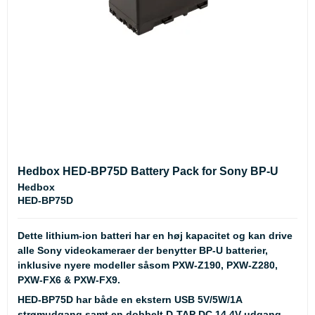
Hedbox HED-BP75D Battery Pack for Sony BP-U
Hedbox
HED-BP75D
Dette lithium-ion batteri har en høj kapacitet og kan drive
alle Sony videokameraer der benytter BP-U batterier,
inklusive nyere modeller såsom PXW-Z190, PXW-Z280,
PXW-FX6 & PXW-FX9.
HED-BP75D har både en ekstern USB 5V/5W/1A
strømudgang samt en dobbelt D-TAP DC 14.4V udgang,