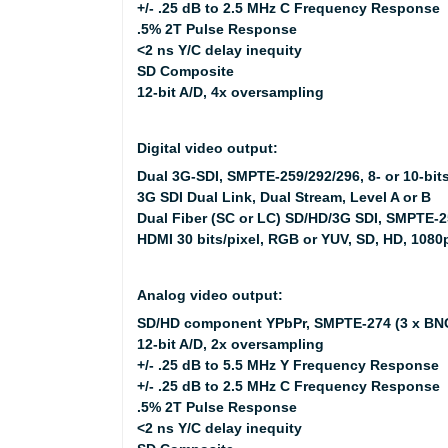
+/- .25 dB to 2.5 MHz C Frequency Response
.5% 2T Pulse Response
<2 ns Y/C delay inequity
SD Composite
12-bit A/D, 4x oversampling
Digital video output:
Dual 3G-SDI, SMPTE-259/292/296, 8- or 10-bit
3G SDI Dual Link, Dual Stream, Level A or B
Dual Fiber (SC or LC) SD/HD/3G SDI, SMPTE-259
HDMI 30 bits/pixel, RGB or YUV, SD, HD, 108
Analog video output:
SD/HD component YPbPr, SMPTE-274 (3 x BN
12-bit A/D, 2x oversampling
+/- .25 dB to 5.5 MHz Y Frequency Response
+/- .25 dB to 2.5 MHz C Frequency Response
.5% 2T Pulse Response
<2 ns Y/C delay inequity