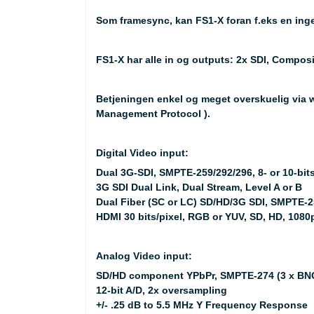
Som framesync, kan FS1-X foran f.eks en ingest
FS1-X har alle in og outputs: 2x SDI, Compos
Betjeningen enkel og meget overskuelig via 
Management Protocol ).
Digital Video input:
Dual 3G-SDI, SMPTE-259/292/296, 8- or 10-bit
3G SDI Dual Link, Dual Stream, Level A or B
Dual Fiber (SC or LC) SD/HD/3G SDI, SMPTE-259
HDMI 30 bits/pixel, RGB or YUV, SD, HD, 1080
Analog Video input:
SD/HD component YPbPr, SMPTE-274 (3 x BN
12-bit A/D, 2x oversampling
+/- .25 dB to 5.5 MHz Y Frequency Response