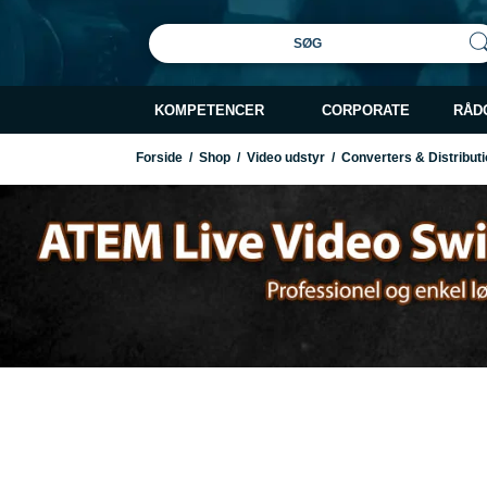
SØG
KOMPETENCER
CORPORATE
RÅD
Forside
/
Shop
/
Video udstyr
/
Converters & Distributi