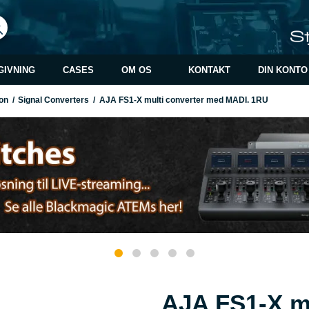
GIVNING
CASES
OM OS
KONTAKT
DIN KONTO
on
/
Signal Converters
/
AJA FS1-X multi converter med MADI. 1RU
AJA FS1-X m