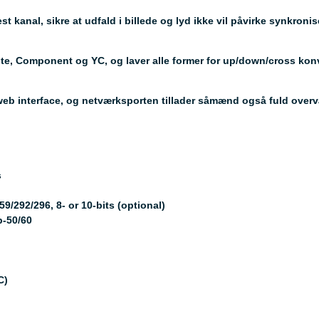
 kanal, sikre at udfald i billede og lyd ikke vil påvirke synkronis
ite, Component og YC, og laver alle former for up/down/cross kon
web interface, og netværksporten tillader såmænd også fuld over
s
/292/296, 8- or 10-bits (optional)
p-50/60
C)