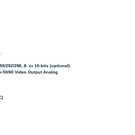
s
/292/296, 8- or 10-bits (optional)
0p-50/60 Video Output Analog
C)