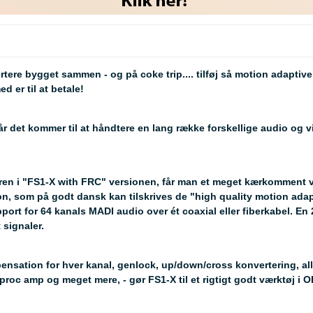
ere bygget sammen - og på coke trip.... tilføj så motion adaptive
d er til at betale!
r det kommer til at håndtere en lang række forskellige audio og v
ren i "FS1-X with FRC" versionen, får man et meget kærkomment vær
otion, som på godt dansk kan tilskrives de "high quality motion adap
ort for 64 kanals MADI audio over ét coaxial eller fiberkabel. En 
 signaler.
nsation for hver kanal, genlock, up/down/cross konvertering, alle
proc amp og meget mere, - gør FS1-X til et rigtigt godt værktøj i 