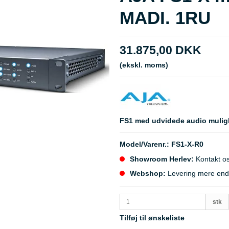
MADI. 1RU
31.875,00 DKK
(ekskl. moms)
FS1 med udvidede audio mulig
Model/Varenr.:
FS1-X-R0
Showroom Herlev:
Kontakt os
Webshop:
Levering mere end 5
stk
Tilføj til ønskeliste