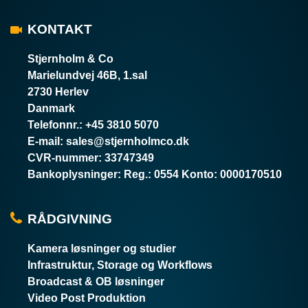
KONTAKT
Stjernholm & Co
Marielundvej 46B, 1.sal
2730 Herlev
Danmark
Telefonnr.
:
+45 3810 5070
E-mail
:
sales@stjernholmco.dk
CVR-nummer
:
33747349
Bankoplysninger
:
Reg.: 0554 Konto: 0000170510
RÅDGIVNING
Kamera løsninger og studier
Infrastruktur, Storage og Workflows
Broadcast & OB løsninger
Video Post Produktion