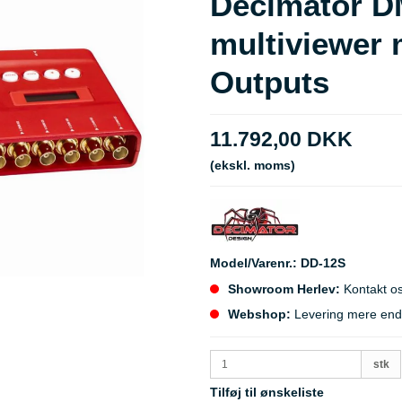
Decimator D
multiviewer
Outputs
11.792,00 DKK
(ekskl. moms)
Model/Varenr.:
DD-12S
Showroom Herlev:
Kontakt os
Webshop:
Levering mere end 5
stk
Tilføj til ønskeliste