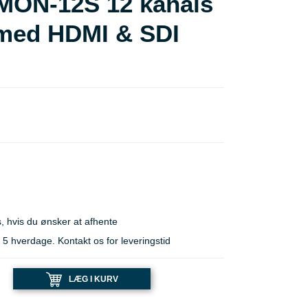
MON-12S 12 kanals
 med HDMI & SDI
, hvis du ønsker at afhente
 hverdage. Kontakt os for leveringstid
LÆG I KURV