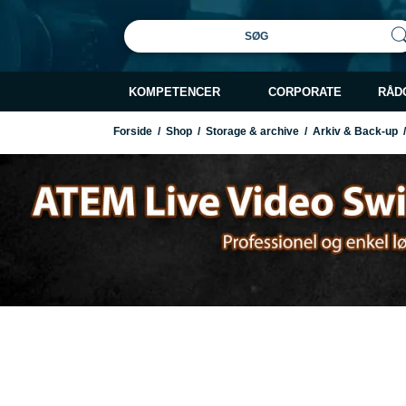
SØG
KOMPETENCER
CORPORATE
RÅD
Forside
/
Shop
/
Storage & archive
/
Arkiv & Back-up
/