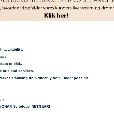
 availability.
tape.
data to disk.
e or cloud services.
makes archiving from directily from Finder possible
ion
 (QNAP, Synology, NETGEAR)