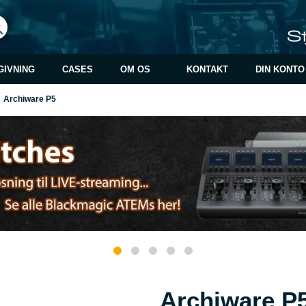
GIVNING
CASES
OM OS
KONTAKT
DIN KONTO
Archiware P5
Archiware P