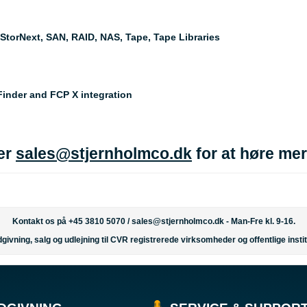
 StorNext, SAN, RAID, NAS, Tape, Tape Libraries
Finder and FCP X integration
ler
sales@stjernholmco.dk
for at høre me
Kontakt os på +45 3810 5070 /
sales@stjernholmco.dk
- Man-Fre kl. 9-16.
givning, salg og udlejning til CVR registrerede virksomheder og offentlige instit