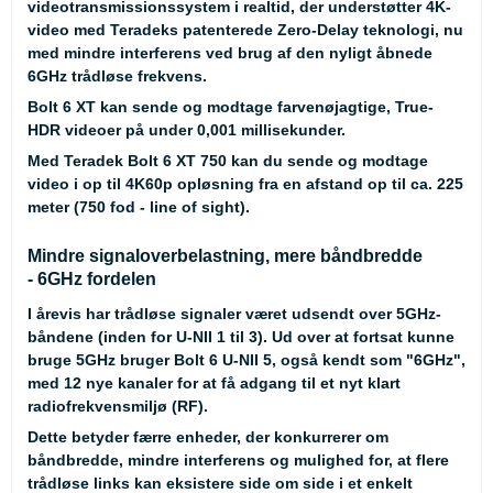
videotransmissionssystem i realtid, der understøtter 4K-
video med Teradeks patenterede Zero-Delay teknologi, nu
med mindre interferens ved brug af den nyligt åbnede
6GHz trådløse frekvens.
Bolt 6 XT kan sende og modtage farvenøjagtige, True-
HDR videoer på under 0,001 millisekunder.
Med Teradek Bolt 6 XT 750 kan du sende og modtage
video i op til 4K60p opløsning fra en afstand op til ca. 225
meter (750 fod - line of sight).
Mindre signaloverbelastning, mere båndbredde
- 6GHz fordelen
I årevis har trådløse signaler været udsendt over 5GHz-
båndene (inden for U-NII 1 til 3). Ud over at fortsat kunne
bruge 5GHz bruger Bolt 6 U-NII 5, også kendt som "6GHz",
med 12 nye kanaler for at få adgang til et nyt klart
radiofrekvensmiljø (RF).
Dette betyder færre enheder, der konkurrerer om
båndbredde, mindre interferens og mulighed for, at flere
trådløse links kan eksistere side om side i et enkelt