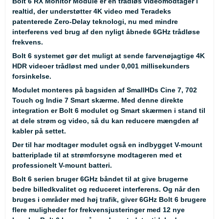
Bolt 6 RX Monitor Module er en trådløs videomodtager i
realtid, der understøtter 4K video med Teradeks
patenterede Zero-Delay teknologi, nu med mindre
interferens ved brug af den nyligt åbnede 6GHz trådløse
frekvens.
Bolt 6 systemet gør det muligt at sende farvenøjagtige 4K
HDR videoer trådløst med under 0,001 millisekunders
forsinkelse.
Modulet monteres på bagsiden af SmallHDs Cine 7, 702
Touch og Indie 7 Smart skærme. Med denne direkte
integration er Bolt 6 modulet og Smart skærmen i stand til
at dele strøm og video, så du kan reducere mængden af
kabler på settet.
Der til har modtager modulet også en indbygget V-mount
batteriplade til at strømforsyne modtageren med et
professionelt V-mount batteri.
Bolt 6 serien bruger 6GHz båndet til at give brugerne
bedre billedkvalitet og reduceret interferens. Og når den
bruges i områder med høj trafik, giver 6GHz Bolt 6 brugere
flere muligheder for frekvensjusteringer med 12 nye