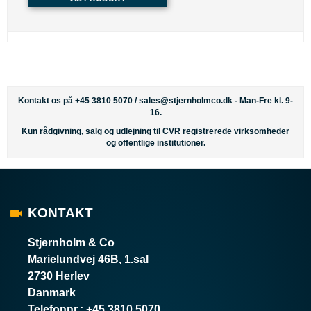
Kontakt os på +45 3810 5070 /
sales@stjernholmco.dk
- Man-Fre kl. 9-
16.
Kun rådgivning, salg og udlejning til CVR registrerede virksomheder
og offentlige institutioner.
KONTAKT
Stjernholm & Co
Marielundvej 46B, 1.sal
2730 Herlev
Danmark
Telefonnr.
:
+45 3810 5070