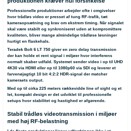
produktionen kræver nul forsinkelse
Professionelle produktioner arbejder ofte i omgivelser
hvor trådløs video er presset af tung RF-trafik, tæt
kameraopsætning og krav om ekstrem timing. Når signalet
skal være stabilt og synkroniseret uden at kompromittere
kvaliteten, bliver mange almindelige trådløse løsninger
hurtigt en flaskehals.
Teradek Bolt 6 LT 750 giver en zero delay transmission
der kan holde et rent signal i miljøer hvor interferens
normalt skaber udfald. Systemet sender video i op til UHD
4K30 via HDMI eller op til 1080p60 via SDI og leverer et
farvenøjagtigt 10 bit 4:2:2 HDR-signal der matcher
kameraets output.
Med op til cirka 225 meters rækkevidde line of sight og et
let, kompakt design er det udviklet til professionelle
setups hvor stabilitet og hastighed er afgørende.
Stabil trådløs videotransmission i miljøer
med høj RF-belastning