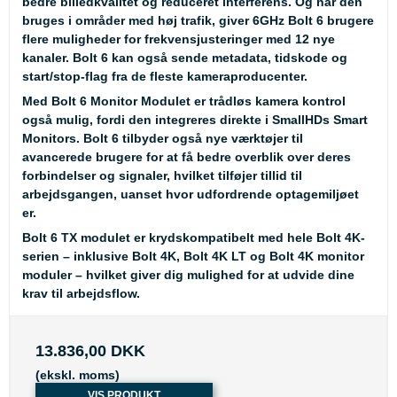
bedre billedkvalitet og reduceret interferens. Og når den
bruges i områder med høj trafik, giver 6GHz Bolt 6 brugere
flere muligheder for frekvensjusteringer med 12 nye
kanaler. Bolt 6 kan også sende metadata, tidskode og
start/stop-flag fra de fleste kameraproducenter.
Med Bolt 6 Monitor Modulet er trådløs kamera kontrol
også mulig, fordi den integreres direkte i SmallHDs Smart
Monitors. Bolt 6 tilbyder også nye værktøjer til
avancerede brugere for at få bedre overblik over deres
forbindelser og signaler, hvilket tilføjer tillid til
arbejdsgangen, uanset hvor udfordrende optagemiljøet
er.
Bolt 6 TX modulet er krydskompatibelt med hele Bolt 4K-
serien – inklusive Bolt 4K, Bolt 4K LT og Bolt 4K monitor
moduler – hvilket giver dig mulighed for at udvide dine
krav til arbejdsflow.
13.836,00 DKK
(ekskl. moms)
VIS PRODUKT