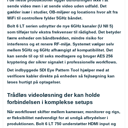
I de fleste produktioner ligger udfordringen ikke i at
sende video men i at sende video uden udfald. Det
gælder især i studier, OB-miljøer og locations hvor alt fra
WiFi til controllere fylder 5GHz båndet.
Bolt 6 LT serien udnytter de nye 6GHz kanaler (U NII 5)
som tilføjer tolv ekstra frekvenser til rådighed. Det betyder
færre enheder om båndbredden, mindre risiko for
interferens og et renere RF-miljø. Systemet vælger selv
mellem 5GHz og 6GHz afhængigt af kompatibilitet. Det
kan sende til op til seks modtagere og bruger AES 256
kryptering der sikrer signalet i professionelle workflows.
Det indbyggede SDI Eye Pattern Tool hjælper med at
verificere kabler direkte på enheden så fejlsøgning kan
løses hurtigt på optagelser.
Trådløs videoløsning der kan holde
forbindelsen i komplekse setups
Når workflowet skifter mellem kameraer, monitorer og rigs,
er fleksibilitet nødvendigt for at undgå afbrydelser i
produktionen. Bolt 6 LT 750 understøtter HDMI input og