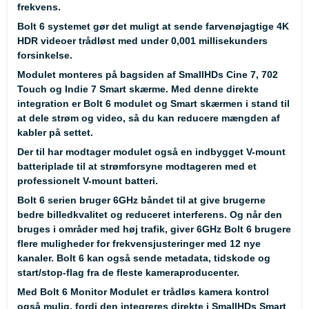
frekvens.
Bolt 6 systemet gør det muligt at sende farvenøjagtige 4K
HDR videoer trådløst med under 0,001 millisekunders
forsinkelse.
Modulet monteres på bagsiden af SmallHDs Cine 7, 702
Touch og Indie 7 Smart skærme. Med denne direkte
integration er Bolt 6 modulet og Smart skærmen i stand til
at dele strøm og video, så du kan reducere mængden af
kabler på settet.
Der til har modtager modulet også en indbygget V-mount
batteriplade til at strømforsyne modtageren med et
professionelt V-mount batteri.
Bolt 6 serien bruger 6GHz båndet til at give brugerne
bedre billedkvalitet og reduceret interferens. Og når den
bruges i områder med høj trafik, giver 6GHz Bolt 6 brugere
flere muligheder for frekvensjusteringer med 12 nye
kanaler. Bolt 6 kan også sende metadata, tidskode og
start/stop-flag fra de fleste kameraproducenter.
Med Bolt 6 Monitor Modulet er trådløs kamera kontrol
også mulig, fordi den integreres direkte i SmallHDs Smart