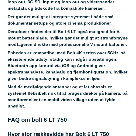
loop out, 3G SDI input og loop out og videresender
metadata og tidskode fra kompatible kameraer.
Det gør det muligt at integrere systemet i både små
dokumentar setups og store cinema produktioner.
Derudover findes der til Bolt 6 LT også mulighed for V-
mount batteriplade, hvilket gør det muligt at strømforsyne
modtageren direkte med professionelle V-mount batterier.
Enheden er kompatibel med Bolt 4K serien over 5GHz, så
eksisterende udstyr stadig kan indgå i opsætningen.
Bluetooth app kontrol via iOS og Android giver
spektrumanalyse, kanalvalg og fjernkonfiguration, hvilket
giver bedre signalstyring i komplekse miljøer.
Med de medfølgende antenner og et let chassis er
systemet fleksibelt nok til at bruges direkte på kamera, på
monitorer eller i en mobil video village uden at fylde
unødigt.
FAQ om bolt 6 LT 750
Hvor stor rækkevidde har Bolt 6 LT 750