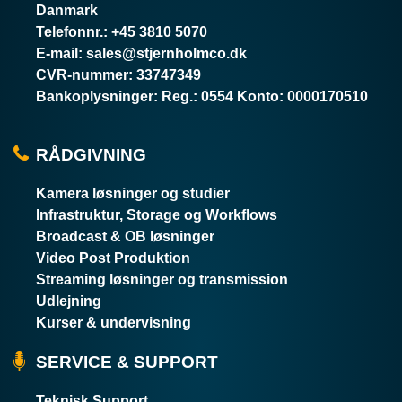
Danmark
Telefonnr.
:
+45 3810 5070
E-mail
:
sales@stjernholmco.dk
CVR-nummer
:
33747349
Bankoplysninger
:
Reg.: 0554 Konto: 0000170510
RÅDGIVNING
Kamera løsninger og studier
Infrastruktur, Storage og Workflows
Broadcast & OB løsninger
Video Post Produktion
Streaming løsninger og transmission
Udlejning
Kurser & undervisning
SERVICE & SUPPORT
Teknisk Support