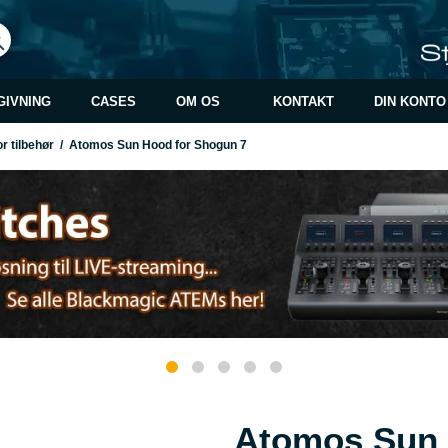
GIVNING
CASES
OM OS
KONTAKT
DIN KONTO
r tilbehør
/
Atomos Sun Hood for Shogun 7
Atomos Sun 