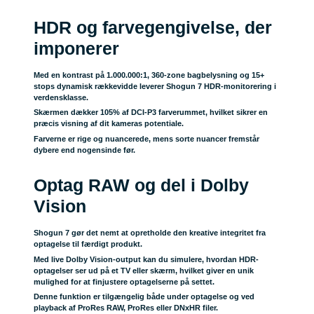
HDR og farvegengivelse, der
imponerer
Med en kontrast på 1.000.000:1, 360-zone bagbelysning og 15+
stops dynamisk rækkevidde leverer Shogun 7 HDR-monitorering i
verdensklasse.
Skærmen dækker 105% af DCI-P3 farverummet, hvilket sikrer en
præcis visning af dit kameras potentiale.
Farverne er rige og nuancerede, mens sorte nuancer fremstår
dybere end nogensinde før.
Optag RAW og del i Dolby
Vision
Shogun 7 gør det nemt at opretholde den kreative integritet fra
optagelse til færdigt produkt.
Med live Dolby Vision-output kan du simulere, hvordan HDR-
optagelser ser ud på et TV eller skærm, hvilket giver en unik
mulighed for at finjustere optagelserne på settet.
Denne funktion er tilgængelig både under optagelse og ved
playback af ProRes RAW, ProRes eller DNxHR filer.