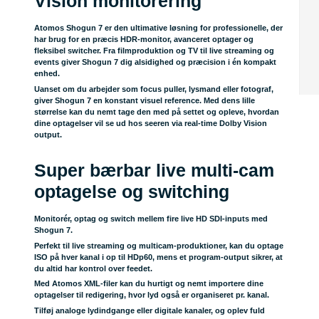
Vision monitorering
Atomos Shogun 7 er den ultimative løsning for professionelle, der
har brug for en præcis HDR-monitor, avanceret optager og
fleksibel switcher. Fra filmproduktion og TV til live streaming og
events giver Shogun 7 dig alsidighed og præcision i én kompakt
enhed.
Uanset om du arbejder som focus puller, lysmand eller fotograf,
giver Shogun 7 en konstant visuel reference. Med dens lille
størrelse kan du nemt tage den med på settet og opleve, hvordan
dine optagelser vil se ud hos seeren via real-time Dolby Vision
output.
Super bærbar live multi-cam
optagelse og switching
Monitorér, optag og switch mellem fire live HD SDI-inputs med
Shogun 7.
Perfekt til live streaming og multicam-produktioner, kan du optage
ISO på hver kanal i op til HDp60, mens et program-output sikrer, at
du altid har kontrol over feedet.
Med Atomos XML-filer kan du hurtigt og nemt importere dine
optagelser til redigering, hvor lyd også er organiseret pr. kanal.
Tilføj analoge lydindgange eller digitale kanaler, og oplev fuld