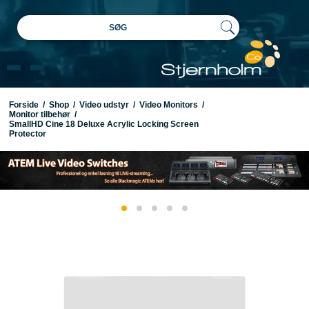
SØG
Forside
/
Shop
/
Video udstyr
/
Video Monitors
/
Monitor tilbehør
/
SmallHD Cine 18 Deluxe Acrylic Locking Screen
Protector