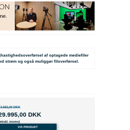
jhastighedsoverførsel af optagede mediefiler
ed strøm og også muliggør filoverførsel.
43.592,00 DKK
29.995,00 DKK
(ekskl. moms)
VIS PRODUKT