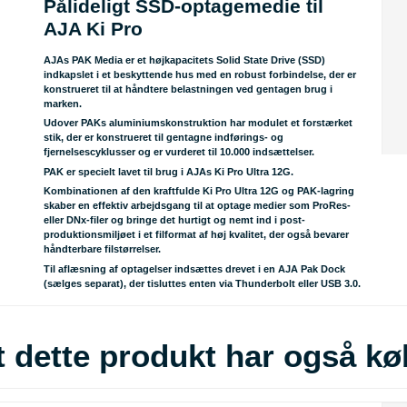
Pålideligt SSD-optagemedie til
AJA Ki Pro
AJAs PAK Media er et højkapacitets Solid State Drive (SSD)
indkapslet i et beskyttende hus med en robust forbindelse, der er
konstrueret til at håndtere belastningen ved gentagen brug i
marken.
Udover PAKs aluminiumskonstruktion har modulet et forstærket
stik, der er konstrueret til gentagne indførings- og
fjernelsescyklusser og er vurderet til 10.000 indsættelser.
PAK er specielt lavet til brug i AJAs Ki Pro Ultra 12G.
Kombinationen af den kraftfulde Ki Pro Ultra 12G og PAK-lagring
skaber en effektiv arbejdsgang til at optage medier som ProRes-
eller DNx-filer og bringe det hurtigt og nemt ind i post-
produktionsmiljøet i et filformat af høj kvalitet, der også bevarer
håndterbare filstørrelser.
Til aflæsning af optagelser indsættes drevet i en AJA Pak Dock
(sælges separat), der tisluttes enten via Thunderbolt eller USB 3.0.
 dette produkt har også kø