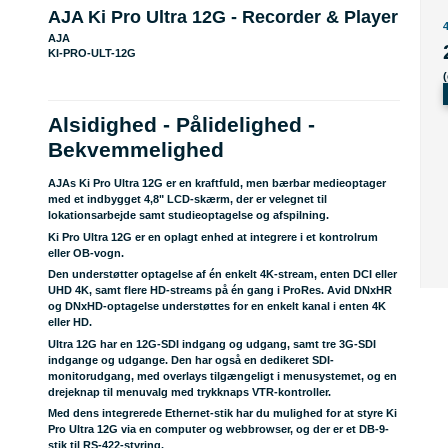
AJA Ki Pro Ultra 12G - Recorder & Player
AJA
KI-PRO-ULT-12G
Alsidighed - Pålidelighed -
Bekvemmelighed
AJAs Ki Pro Ultra 12G er en kraftfuld, men bærbar medieoptager
med et indbygget 4,8" LCD-skærm, der er velegnet til
lokationsarbejde samt studieoptagelse og afspilning.
Ki Pro Ultra 12G er en oplagt enhed at integrere i et kontrolrum
eller OB-vogn.
Den understøtter optagelse af én enkelt 4K-stream, enten DCI eller
UHD 4K, samt flere HD-streams på én gang i ProRes. Avid DNxHR
og DNxHD-optagelse understøttes for en enkelt kanal i enten 4K
eller HD.
Ultra 12G har en 12G-SDI indgang og udgang, samt tre 3G-SDI
indgange og udgange. Den har også en dedikeret SDI-
monitorudgang, med overlays tilgængeligt i menusystemet, og en
drejeknap til menuvalg med trykknaps VTR-kontroller.
Med dens integrerede Ethernet-stik har du mulighed for at styre Ki
Pro Ultra 12G via en computer og webbrowser, og der er et DB-9-
stik til RS-422-styring.