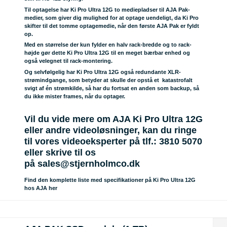
Til optagelse har Ki Pro Ultra 12G to mediepladser til AJA Pak-
medier, som giver dig mulighed for at optage uendeligt, da Ki Pro
skifter til det tomme optagemedie, når den første AJA Pak er fyldt
op.
Med en størrelse der kun fylder en halv rack-bredde og to rack-
højde gør dette Ki Pro Ultra 12G til en meget bærbar enhed og
også velegnet til rack-montering.
Og selvfølgelig har Ki Pro Ultra 12G også redundante XLR-
strømindgange, som betyder at skulle der opstå et katastrofalt
svigt af én strømkilde, så har du fortsat en anden som backup, så
du ikke mister frames, når du optager.
Vil du vide mere om AJA Ki Pro Ultra 12G
eller andre videoløsninger, kan du ringe
til vores videoeksperter på tlf.: 3810 5070
eller skrive til os
på
sales@stjernholmco.dk
Find den komplette liste med specifikationer på Ki Pro Ultra 12G
hos AJA her