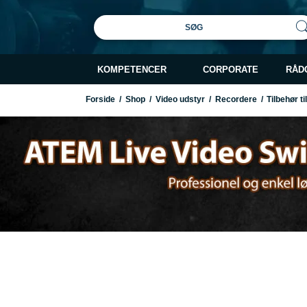
SØG
KOMPETENCER
CORPORATE
RÅD
Forside
/
Shop
/
Video udstyr
/
Recordere
/
Tilbehør t