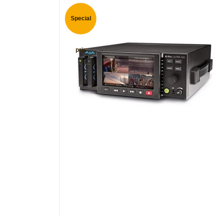
Special
pris