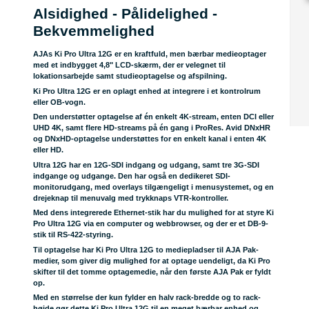
Alsidighed - Pålidelighed -
Bekvemmelighed
AJAs Ki Pro Ultra 12G er en kraftfuld, men bærbar medieoptager
med et indbygget 4,8" LCD-skærm, der er velegnet til
lokationsarbejde samt studieoptagelse og afspilning.
Ki Pro Ultra 12G er en oplagt enhed at integrere i et kontrolrum
eller OB-vogn.
Den understøtter optagelse af én enkelt 4K-stream, enten DCI eller
UHD 4K, samt flere HD-streams på én gang i ProRes. Avid DNxHR
og DNxHD-optagelse understøttes for en enkelt kanal i enten 4K
eller HD.
Ultra 12G har en 12G-SDI indgang og udgang, samt tre 3G-SDI
indgange og udgange. Den har også en dedikeret SDI-
monitorudgang, med overlays tilgængeligt i menusystemet, og en
drejeknap til menuvalg med trykknaps VTR-kontroller.
Med dens integrerede Ethernet-stik har du mulighed for at styre Ki
Pro Ultra 12G via en computer og webbrowser, og der er et DB-9-
stik til RS-422-styring.
Til optagelse har Ki Pro Ultra 12G to mediepladser til AJA Pak-
medier, som giver dig mulighed for at optage uendeligt, da Ki Pro
skifter til det tomme optagemedie, når den første AJA Pak er fyldt
op.
Med en størrelse der kun fylder en halv rack-bredde og to rack-
højde gør dette Ki Pro Ultra 12G til en meget bærbar enhed og