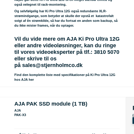
også velegnet til rack-montering.
Og selvfølgelig har Ki Pro Ultra 12G også redundante XLR-
strømindgange, som betyder at skulle der opstå et katastrofalt
svigt af én strømkilde, så har du fortsat en anden som backup, så
du ikke mister frames, når du optager.
Vil du vide mere om AJA Ki Pro Ultra 12G
eller andre videoløsninger, kan du ringe
til vores videoeksperter på tlf.: 3810 5070
eller skrive til os
på
sales@stjernholmco.dk
Find den komplette liste med specifikationer på Ki Pro Ultra 12G
hos AJA her
AJA PAK SSD module (1 TB)
AJA
PAK-X3