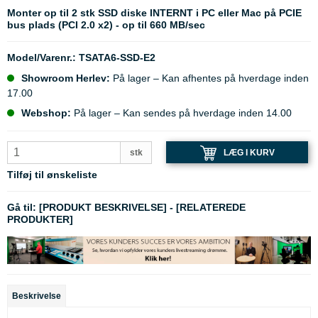
Monter op til 2 stk SSD diske INTERNT i PC eller Mac på PCIE
bus plads (PCI 2.0 x2) - op til 660 MB/sec
Model/Varenr.:
TSATA6-SSD-E2
Showroom Herlev:
På lager – Kan afhentes på hverdage inden
17.00
Webshop:
På lager – Kan sendes på hverdage inden 14.00
LÆG I KURV
stk
Tilføj til ønskeliste
Gå til:
[PRODUKT BESKRIVELSE]
-
[RELATEREDE
PRODUKTER]
Beskrivelse