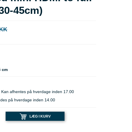
(30-45cm)
DKK
5 cm
 Kan afhentes på hverdage inden 17.00
ndes på hverdage inden 14.00
LÆG I KURV