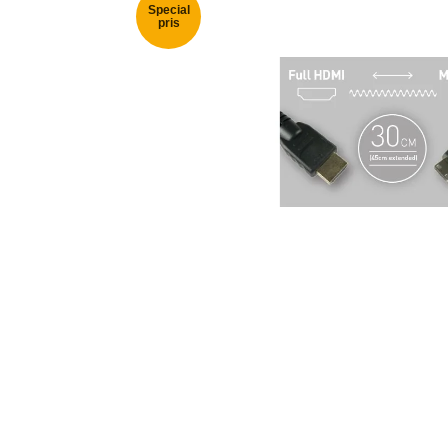
Special
pris