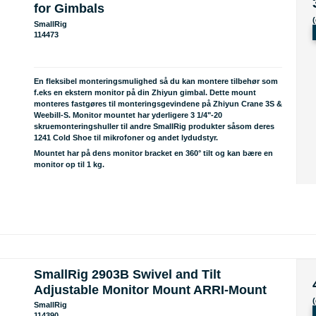
for Gimbals
SmallRig
114473
En fleksibel monteringsmulighed så du kan montere tilbehør som
f.eks en ekstern monitor på din Zhiyun gimbal. Dette mount
monteres fastgøres til monteringsgevindene på Zhiyun Crane 3S &
Weebill-S. Monitor mountet har yderligere 3 1/4"-20
skruemonteringshuller til andre SmallRig produkter såsom deres
1241 Cold Shoe til mikrofoner og andet lydudstyr.
Mountet har på dens monitor bracket en 360° tilt og kan bære en
monitor op til 1 kg.
SmallRig 2903B Swivel and Tilt
Adjustable Monitor Mount ARRI-Mount
SmallRig
114390