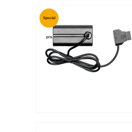
Special
pris