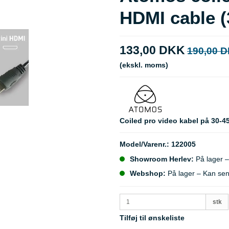
HDMI cable 
133,00 DKK
190,00 
(ekskl. moms)
Coiled pro video kabel på 30-4
Model/Varenr.:
122005
Showroom Herlev:
På lager –
Webshop:
På lager – Kan se
stk
Tilføj til ønskeliste