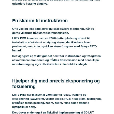
udendørs i stærkt dagslys.
En skærm til instruktøren
Ofte ved du ikke altid, hvor du skal placere monitoren, når du
gerne vil bruge trådløs videotransmission.
LUT7 PRO kommer med en F970-batteriplade og et sæt til
installation af eksternt udstyr og strøm, der ikke bare løser
problemet, men som også kan strømforsynes med Sonys F970-
batteri.
Det vigtigste er, at det gør det nemt for instruktøren og fotografen
at kombinere monitoren og trådløs transmission med henblik på
monitorering og øger effektiviteten i filmholdets arbejde.
Hjælper dig med præcis eksponering og
fokusering
LUT7 PRO har masser af værktøjer til fokus, framing og
eksponering (waveform, vector scope, RGB-histogram, histogram,
lydmåler, focus peaking, zoom, zebra, false color, framing
hjælpelinjer osv.).
Derudover er der også en fleksibel implementering af 3D LUT