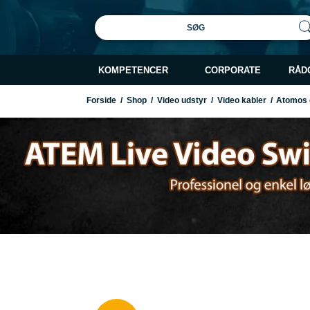
SØG
KOMPETENCER
CORPORATE
RÅD
Forside
/
Shop
/
Video udstyr
/
Video kabler
/
Atomos c