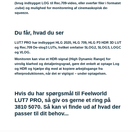
(brug indbygget LOG til Rec.709-video, eller overfør filer i formatet
.cube) og mulighed for monitorering af cinemaskopisk de-
squeeze.
Du får, hvad du ser
LUT7 PRO har indbygget HLG 2020, HLG 709, HLG P3 HDR 3D LUT
og Rec.709 De-slog3 LUTs, hvilket omfatter SLOG2, SLOG3, LOGC
og VLOG.
Monitoren kan vise et HDR-signal (High Dynamic Range) for
utrolig klarhed og detaljeringsgrad, gøre det enkelt at optage Log
og HDR og hjælpe dig med at kopiere arbejdsgange fra
efterproduktionen, når det er vigtigst – under optagelsen.
Hvis du har spørgsmål til Feelworld
LUT7 PRO, så giv os gerne et ring på
3810 5070. Så kan vi finde ud af hvad der
passer til dit behov...