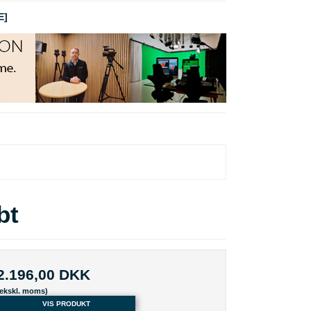
E]
bt
2.196,00 DKK
(ekskl. moms)
VIS PRODUKT