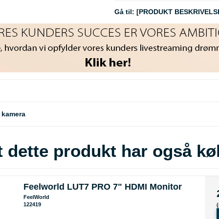
Gå til:
[PRODUKT BESKRIVELS
l kamera
 dette produkt har også kø
Feelworld LUT7 PRO 7" HDMI Monitor
FeelWorld
122419