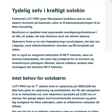
Tydelig selv i kraftigt solskin
Feelworld LUT7 PRO giver filmskabere fordelene ved en stor
skærm monteret på kameraet, uden at få kameraopsætningen til at
føles besværlig.
Monitoren er spækket med avancerede overvågningsfunktioner i
en lille, let pakke, der kan tilsluttes stort set ethvert kamera.
Skærmers front er en stor højopløsnings touchskærm, der kan ses
i dagslys, med videoforbindelser i bunden og SD-kortplads på
siden.
Der er også en integreret batterislot til NP-F batterier, samt en
dummy-batteriplade, der giver dig mulighed for at montere og
strømforsyne yderligere tilbehør, såsom trådløse sendere eller
modtagere der benytter NP-F batterier.
Intet behov for solskærm
LUT7 PRO har en 7" skærm med en opløsning på 1920x1200 der
ikke bare giver en opløsning og pixeltæthed, der får alle optagelser
til at se fantastiske ud, men skærmens lysstyrke på 2.200 nits er
næsten fire gange højere end konventionelle monitorer og giver
dig mulighed for filme udendørs, uden at refleksioner udvasker dit
billede.
Det gør det let at se billeder udendørs uden en solskærm og filme