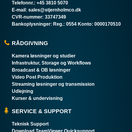
Telefonnr.
:
+45 3810 5070
E-mail
:
sales@stjernholmco.dk
CVR-nummer
:
33747349
Bankoplysninger
:
Reg.: 0554 Konto: 0000170510
RÅDGIVNING
Kamera løsninger og studier
Infrastruktur, Storage og Workflows
Broadcast & OB løsninger
Video Post Produktion
Streaming løsninger og transmission
Udlejning
Kurser & undervisning
SERVICE & SUPPORT
Teknisk Support
Download TeamViewer Quicksupport