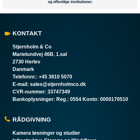
og offentlige institutioner.
KONTAKT
Stjernholm & Co
Marielundvej 46B, 1.sal
2730 Herlev
Danmark
Telefonnr.
:
+45 3810 5070
E-mail
:
sales@stjernholmco.dk
CVR-nummer
:
33747349
Bankoplysninger
:
Reg.: 0554 Konto: 0000170510
RÅDGIVNING
Kamera løsninger og studier