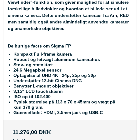
Viewfinder"-funktion, som giver mulighed for at simulere
forskellige billedvinkler og hvordan et billede ser ud i et
cinema kamera. Dette understøtter kameraer fra Arri, RED
men samtidig også andre almindeligt anvendte kameraer
og anamorfiske objektiver.
De hurtige facts om Sigma FP
Kompakt Full-frame kamera
Robust og letvægt aluminum kamerahus
Støv- og stænktæt
24,6 Megapixel sensor
Optagelse af UHD 4K i 24p, 25p og 30p
Understøtter 12-bit Cinema DNG
Benytter L-mount objektiver
3,15" LCD touchskærm
ISO op til 102.400
Fysisk størrelse på 113 x 70 x 45mm og vægt på
kun 370 gram.
Grænseflade: HDMI, 3.5mm jack og USB-C
11.276,00 DKK