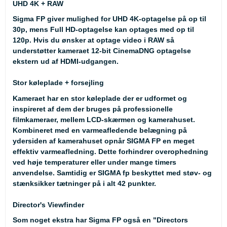
UHD 4K + RAW
Sigma FP giver mulighed for UHD 4K-optagelse på op til
30p, mens Full HD-optagelse kan optages med op til
120p. Hvis du ønsker at optage video i RAW så
understøtter kameraet 12-bit CinemaDNG optagelse
ekstern ud af HDMI-udgangen.
Stor køleplade + forsejling
Kameraet har en stor køleplade der er udformet og
inspireret af dem der bruges på professionelle
filmkameraer, mellem LCD-skærmen og kamerahuset.
Kombineret med en varmeafledende belægning på
ydersiden af kamerahuset opnår SIGMA FP en meget
effektiv varmeafledning. Dette forhindrer overophedning
ved høje temperaturer eller under mange timers
anvendelse. Samtidig er SIGMA fp beskyttet med støv- og
stænksikker tætninger på i alt 42 punkter.
Director's Viewfinder
Som noget ekstra har Sigma FP også en "Directors