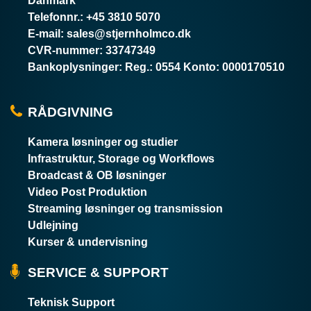
Danmark
Telefonnr.
:
+45 3810 5070
E-mail
:
sales@stjernholmco.dk
CVR-nummer
:
33747349
Bankoplysninger
:
Reg.: 0554 Konto: 0000170510
RÅDGIVNING
Kamera løsninger og studier
Infrastruktur, Storage og Workflows
Broadcast & OB løsninger
Video Post Produktion
Streaming løsninger og transmission
Udlejning
Kurser & undervisning
SERVICE & SUPPORT
Teknisk Support