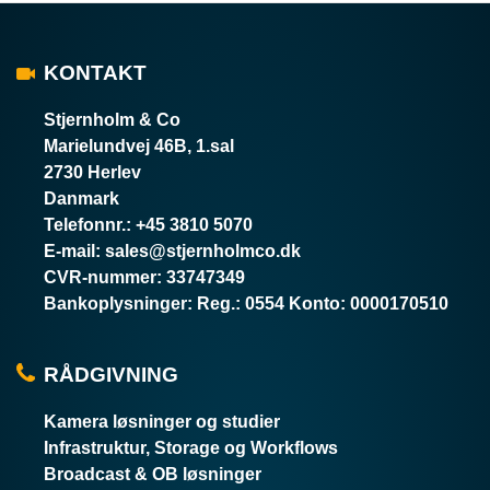
KONTAKT
Stjernholm & Co
Marielundvej 46B, 1.sal
2730 Herlev
Danmark
Telefonnr.
:
+45 3810 5070
E-mail
:
sales@stjernholmco.dk
CVR-nummer
:
33747349
Bankoplysninger
:
Reg.: 0554 Konto: 0000170510
RÅDGIVNING
Kamera løsninger og studier
Infrastruktur, Storage og Workflows
Broadcast & OB løsninger