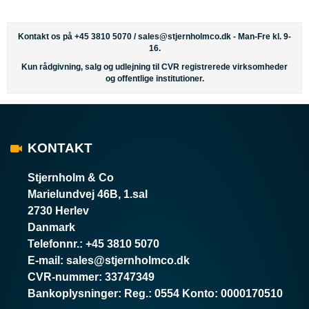
Kontakt os på +45 3810 5070 /
sales@stjernholmco.dk
- Man-Fre kl. 9-
16.
Kun rådgivning, salg og udlejning til CVR registrerede virksomheder
og offentlige institutioner.
KONTAKT
Stjernholm & Co
Marielundvej 46B, 1.sal
2730 Herlev
Danmark
Telefonnr.
:
+45 3810 5070
E-mail
:
sales@stjernholmco.dk
CVR-nummer
:
33747349
Bankoplysninger
:
Reg.: 0554 Konto: 0000170510