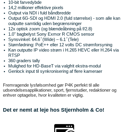
10-bit farvedybde
14,2 millioner effektive pixels
Output via NDI i fuld båndbredde
Output 6G-SDI og HDMI 2.0 (fuld størrelse) - som alle kan 
outputte samtidig uden begrænsninger
12x optisk zoom (og blændeåbning på f/2.8)
1.0" bagbelyst Sony Exmor R CMOS sensor
Synsvinkel: 64.6 ̊ (Wide) – 6.1 ̊ (Tele)
Stømfødning: PoE++ eller 12 volts DC strømforsyning
Kan outputte IP video strøm i H.265 HEVC eller H.264 via 
RTSP
360 graders tally
Mulighed for HD-BaseT via valgfrit ekstra-modul
Genlock input til synkronisering af flere kameraer
Fremragende lysfølsomhed gør P4K perfekt til alle 
udsendelsesapplikationer, sport, fjernstudier, redaktioner og 
enhver optagelse, hvor kvaliteten er vigtig.
Det er nemt at leje hos Stjernholm & Co!