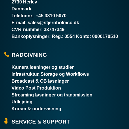
2730 Herlev
Danmark
Telefonnr.
:
+45 3810 5070
E-mail
:
sales@stjernholmco.dk
CVR-nummer
:
33747349
Bankoplysninger
:
Reg.: 0554 Konto: 0000170510
RÅDGIVNING
Kamera løsninger og studier
Infrastruktur, Storage og Workflows
Broadcast & OB løsninger
Video Post Produktion
Streaming løsninger og transmission
Udlejning
Kurser & undervisning
SERVICE & SUPPORT