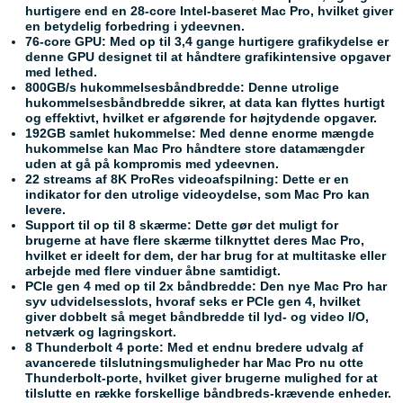
hurtigere end en 28-core Intel-baseret Mac Pro, hvilket giver
en betydelig forbedring i ydeevnen.
76-core GPU: Med op til 3,4 gange hurtigere grafikydelse er
denne GPU designet til at håndtere grafikintensive opgaver
med lethed.
800GB/s hukommelsesbåndbredde: Denne utrolige
hukommelsesbåndbredde sikrer, at data kan flyttes hurtigt
og effektivt, hvilket er afgørende for højtydende opgaver.
192GB samlet hukommelse: Med denne enorme mængde
hukommelse kan Mac Pro håndtere store datamængder
uden at gå på kompromis med ydeevnen.
22 streams af 8K ProRes videoafspilning: Dette er en
indikator for den utrolige videoydelse, som Mac Pro kan
levere.
Support til op til 8 skærme: Dette gør det muligt for
brugerne at have flere skærme tilknyttet deres Mac Pro,
hvilket er ideelt for dem, der har brug for at multitaske eller
arbejde med flere vinduer åbne samtidigt.
PCIe gen 4 med op til 2x båndbredde: Den nye Mac Pro har
syv udvidelsesslots, hvoraf seks er PCIe gen 4, hvilket
giver dobbelt så meget båndbredde til lyd- og video I/O,
netværk og lagringskort.
8 Thunderbolt 4 porte: Med et endnu bredere udvalg af
avancerede tilslutningsmuligheder har Mac Pro nu otte
Thunderbolt-porte, hvilket giver brugerne mulighed for at
tilslutte en række forskellige båndbreds-krævende enheder.