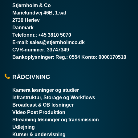
Stjernholm & Co
Marielundvej 46B, 1.sal
2730 Herlev
Danmark
Telefonnr.
:
+45 3810 5070
E-mail
:
sales@stjernholmco.dk
CVR-nummer
:
33747349
Bankoplysninger
:
Reg.: 0554 Konto: 0000170510
RÅDGIVNING
Kamera løsninger og studier
Infrastruktur, Storage og Workflows
Broadcast & OB løsninger
Video Post Produktion
Streaming løsninger og transmission
Udlejning
Kurser & undervisning