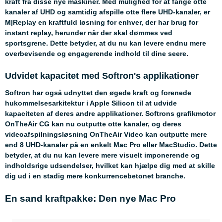
kraft fra disse nye maskiner. Med mulighed for at fange otte
kanaler af UHD og samtidig afspille otte flere UHD-kanaler, er
M|Replay en kraftfuld løsning for enhver, der har brug for
instant replay, herunder når der skal dømmes ved
sportsgrene. Dette betyder, at du nu kan levere endnu mere
overbevisende og engagerende indhold til dine seere.
Udvidet kapacitet med Softron's applikationer
Softron har også udnyttet den øgede kraft og forenede
hukommelsesarkitektur i Apple Silicon til at udvide
kapaciteten af deres andre applikationer. Softrons grafikmotor
OnTheAir CG kan nu outputte otte kanaler, og deres
videoafspilningsløsning OnTheAir Video kan outputte mere
end 8 UHD-kanaler på en enkelt Mac Pro eller MacStudio. Dette
betyder, at du nu kan levere mere visuelt imponerende og
indholdsrige udsendelser, hvilket kan hjælpe dig med at skille
dig ud i en stadig mere konkurrencebetonet branche.
En sand kraftpakke: Den nye Mac Pro