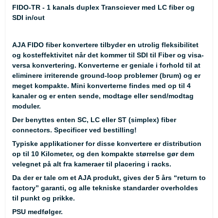
FIDO-TR - 1 kanals duplex Transciever med LC fiber og
SDI in/out
AJA FIDO fiber konvertere tilbyder en utrolig fleksibilitet
og kosteffektivitet når det kommer til SDI til Fiber og visa-
versa konvertering. Konverterne er geniale i forhold til at
eliminere irriterende ground-loop problemer (brum) og er
meget kompakte. Mini konverterne findes med op til 4
kanaler og er enten sende, modtage eller send/modtag
moduler.
Der benyttes enten SC, LC eller ST (simplex) fiber
connectors. Specificer ved bestilling!
Typiske applikationer for disse konvertere er distribution
op til 10 Kilometer, og den kompakte størrelse gør dem
velegnet på alt fra kameraer til placering i racks.
Da der er tale om et AJA produkt, gives der 5 års “return to
factory” garanti, og alle tekniske standarder overholdes
til punkt og prikke.
PSU medfølger.