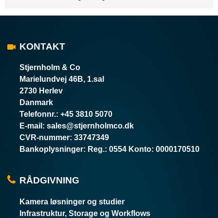
KONTAKT
Stjernholm & Co
Marielundvej 46B, 1.sal
2730 Herlev
Danmark
Telefonnr.
:
+45 3810 5070
E-mail
:
sales@stjernholmco.dk
CVR-nummer
:
33747349
Bankoplysninger
:
Reg.: 0554 Konto: 0000170510
RÅDGIVNING
Kamera løsninger og studier
Infrastruktur, Storage og Workflows