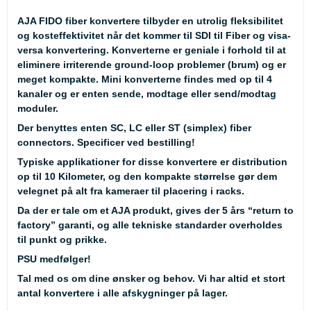
AJA FIDO fiber konvertere tilbyder en utrolig fleksibilitet
og kosteffektivitet når det kommer til SDI til Fiber og visa-
versa konvertering. Konverterne er geniale i forhold til at
eliminere irriterende ground-loop problemer (brum) og er
meget kompakte. Mini konverterne findes med op til 4
kanaler og er enten sende, modtage eller send/modtag
moduler.
Der benyttes enten SC, LC eller ST (simplex) fiber
connectors. Specificer ved bestilling!
Typiske applikationer for disse konvertere er distribution
op til 10 Kilometer, og den kompakte størrelse gør dem
velegnet på alt fra kameraer til placering i racks.
Da der er tale om et AJA produkt, gives der 5 års “return to
factory” garanti, og alle tekniske standarder overholdes
til punkt og prikke.
PSU medfølger!
Tal med os om dine ønsker og behov. Vi har altid et stort
antal konvertere i alle afskygninger på lager.