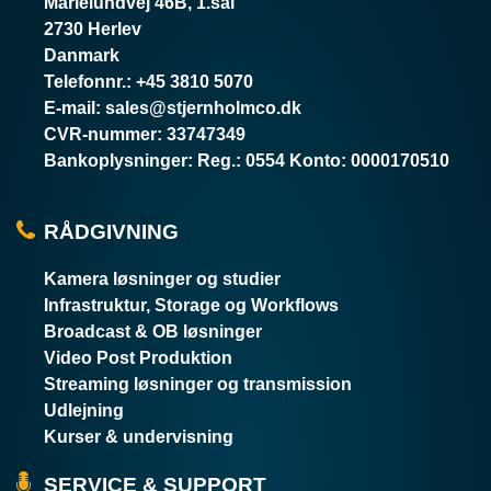
Marielundvej 46B, 1.sal
2730 Herlev
Danmark
Telefonnr.
:
+45 3810 5070
E-mail
:
sales@stjernholmco.dk
CVR-nummer
:
33747349
Bankoplysninger
:
Reg.: 0554 Konto: 0000170510
RÅDGIVNING
Kamera løsninger og studier
Infrastruktur, Storage og Workflows
Broadcast & OB løsninger
Video Post Produktion
Streaming løsninger og transmission
Udlejning
Kurser & undervisning
SERVICE & SUPPORT