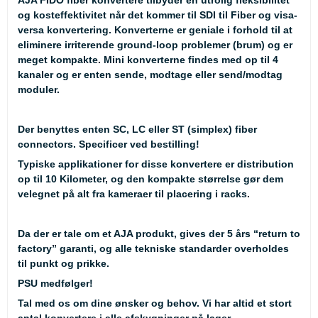
AJA FIDO fiber konvertere tilbyder en utrolig fleksibilitet
og kosteffektivitet når det kommer til SDI til Fiber og visa-
versa konvertering. Konverterne er geniale i forhold til at
eliminere irriterende ground-loop problemer (brum) og er
meget kompakte. Mini konverterne findes med op til 4
kanaler og er enten sende, modtage eller send/modtag
moduler.
Der benyttes enten SC, LC eller ST (simplex) fiber
connectors. Specificer ved bestilling!
Typiske applikationer for disse konvertere er distribution
op til 10 Kilometer, og den kompakte størrelse gør dem
velegnet på alt fra kameraer til placering i racks.
Da der er tale om et AJA produkt, gives der 5 års “return to
factory” garanti, og alle tekniske standarder overholdes
til punkt og prikke.
PSU medfølger!
Tal med os om dine ønsker og behov. Vi har altid et stort