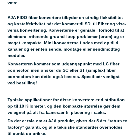
være.
AJA FIDO fiber konvertere tilbyder en utrolig fleksibilitet
og kosteffektivitet når det kommer til SDI til Fiber og visa-
versa konvertering. Konverterne er geniale i forhold til at
eliminere irriterende ground-loop problemer (brum) og er
meget kompakte. Mini konverterne findes med op til 4
kanaler og er enten sende, modtage eller send/modtag
moduler.
Konverteren kommer som udgangspunkt med LC fiber
connector, men ønsker du SC eller ST (simplex) fiber
connectors kan dette også leveres. Specificér venligst
ved bestilling!
Typiske applikationer for disse konvertere er distribution
op til 10 Kilometer, og den kompakte størrelse gør dem
velegnet på alt fra kameraer til placering i racks.
Da der er tale om et AJA produkt, gives der 5 års “return to
factory” garanti, og alle tekniske standarder overholdes
til punkt og prikke.