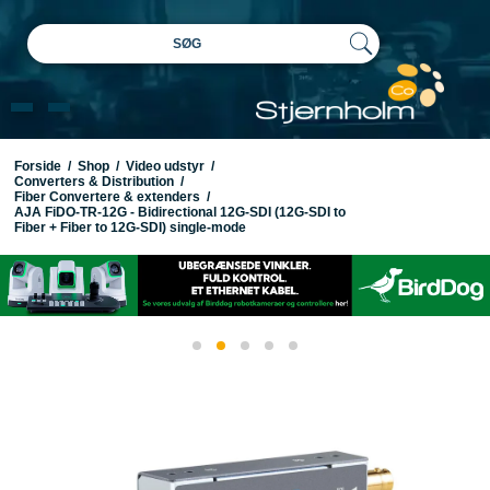
SØG
Forside
/
Shop
/
Video udstyr
/
Converters & Distribution
/
Fiber Convertere & extenders
/
AJA FiDO-TR-12G - Bidirectional 12G-SDI (12G-SDI to
Fiber + Fiber to 12G-SDI) single-mode