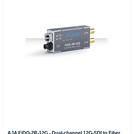
AJA FiDO-2R-12G - Dual-channel 12G-SDI to Fiber