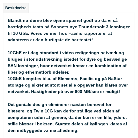
Beskrivelse
Blandt nørderne blev øjene spærret godt op da vi så
hastigheds tests på Sonnets nye Thunderbolt 3 løsninger
til 10 GbE. Vores venner hos Facilis rapporterer at
adapteren er den hurtigste de har testet!
10GbE er i dag standard i video redigerings netværk og
bruges i stor udstrækning istedet for dyre og besværlige
SAN løsninger, hvor netværket kræver en kombination af
fiber og ethernetforbindelser.
10GbE benyttes bl.a. af Elements, Facilis og på NaStar
storage og sikrer at stort set alle opgaver kan klares over
netværket. Hastigheder på over 800 MB/sec er muligt!
Det geniale design eliminerer næsten behovet for
blæsere, og Twin 10G kan derfor stå lige ved siden af
computeren uden at genere, da der kun er en lille, yderst
stille blæser i boksen. Største delen af kølingen klares af
den indbyggede varme afledning.