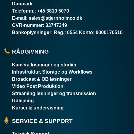
Danmark
Telefonnr.
:
+45 3810 5070
E-mail
:
sales@stjernholmco.dk
CVR-nummer
:
33747349
Bankoplysninger
:
Reg.: 0554 Konto: 0000170510
RÅDGIVNING
Kamera løsninger og studier
Infrastruktur, Storage og Workflows
Broadcast & OB løsninger
Video Post Produktion
Streaming løsninger og transmission
Udlejning
Kurser & undervisning
SERVICE & SUPPORT
Teknisk Support