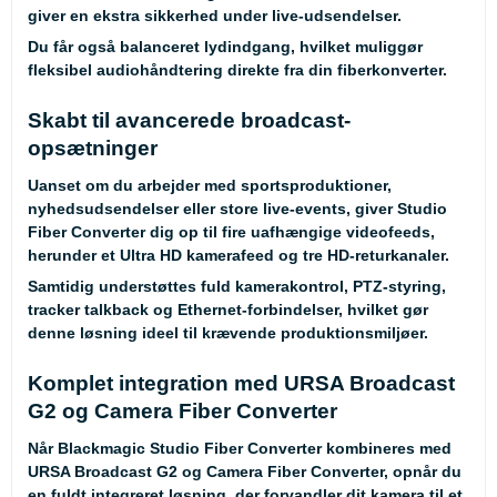
giver en ekstra sikkerhed under live-udsendelser.
Du får også balanceret lydindgang, hvilket muliggør
fleksibel audiohåndtering direkte fra din fiberkonverter.
Skabt til avancerede broadcast-
opsætninger
Uanset om du arbejder med sportsproduktioner,
nyhedsudsendelser eller store live-events, giver Studio
Fiber Converter dig op til fire uafhængige videofeeds,
herunder et Ultra HD kamerafeed og tre HD-returkanaler.
Samtidig understøttes fuld kamerakontrol, PTZ-styring,
tracker talkback og Ethernet-forbindelser, hvilket gør
denne løsning ideel til krævende produktionsmiljøer.
Komplet integration med URSA Broadcast
G2 og Camera Fiber Converter
Når Blackmagic Studio Fiber Converter kombineres med
URSA Broadcast G2 og Camera Fiber Converter, opnår du
en fuldt integreret løsning, der forvandler dit kamera til et