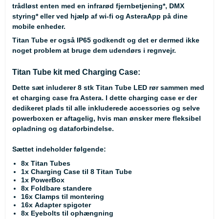
trådløst enten med en infrarød fjernbetjening
*
, DMX
styring
*
eller ved hjælp af wi-fi og AsteraApp på dine
mobile enheder.
Titan Tube er også IP65 godkendt og det er dermed ikke
noget problem at bruge dem udendørs i regnvejr.
Titan Tube kit med Charging Case:
Dette sæt inluderer 8 stk Titan Tube LED rør sammen med
et charging case fra Astera. I dette charging case er der
dedikeret plads til alle inkluderede accessories og selve
powerboxen er aftagelig, hvis man ønsker mere fleksibel
opladning og dataforbindelse.
Sættet indeholder følgende:
8x Titan Tubes
1x Charging Case til 8 Titan Tube
1x PowerBox
8x Foldbare standere
16x Clamps til montering
16x Adapter spigoter
8x Eyebolts til ophængning