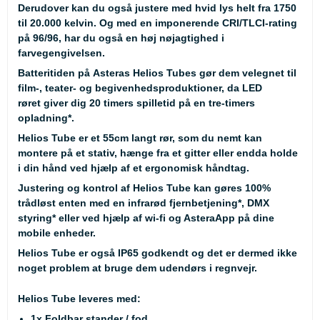
Derudover kan du også justere med hvid lys helt fra 1750
til 20.000 kelvin. Og med en imponerende CRI/TLCI-rating
på 96/96, har du også en høj nøjagtighed i
farvegengivelsen.
Batteritiden på Asteras Helios Tubes gør dem velegnet til
film-, teater- og begivenhedsproduktioner, da LED
røret giver dig 20 timers spilletid på en tre-timers
opladning
*
.
Helios Tube er et 55cm langt rør, som du nemt kan
montere på et stativ, hænge fra et gitter eller endda holde
i din hånd ved hjælp af et ergonomisk håndtag.
Justering og kontrol af Helios Tube kan gøres 100%
trådløst enten med en infrarød fjernbetjening
*
, DMX
styring
*
eller ved hjælp af wi-fi og AsteraApp på dine
mobile enheder.
Helios Tube er også IP65 godkendt og det er dermed ikke
noget problem at bruge dem udendørs i regnvejr.
Helios Tube leveres med:
1x Foldbar stander / fod