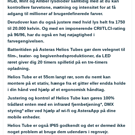
RGB, Mint og Amber lysdioder samtidig med at du kan
kontrollere farvetone, mætning og intensitet for at få
adgang til millioner af brugerdefinerede farver.
Derudover kan du også justere med hvid lys helt fra 1750
til 20.000 kelvin. Og med en imponerende CRI/TLCI-rating
på 96/96, har du også en høj nøjagtighed i
farvegengivelsen.
Batteritiden på Asteras Helios Tubes gør dem velegnet til
film-, teater- og begivenhedsproduktioner, da LED
røret giver dig 20 timers spilletid på en tre-timers
opladning.
Helios Tube er et 55cm langt rør, som du nemt kan
montere på et stativ, hænge fra et gitter eller endda holde
i din hånd ved hjælp af et ergonomisk håndtag.
Justering og kontrol af Helios Tube kan gøres 100%
trådløst enten med en infrarød fjernbetjening
*
, DMX
styring
*
eller ved hjælp af wi-fi og AsteraApp på dine
mobile enheder.
Helios Tube er også IP65 godkendt og det er dermed ikke
noget problem at bruge dem udendørs i regnvejr.