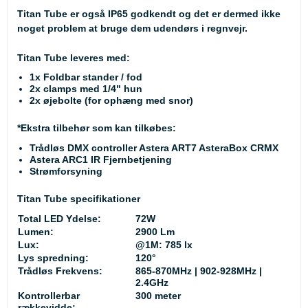
Titan Tube er også IP65 godkendt og det er dermed ikke
noget problem at bruge dem udendørs i regnvejr.
Titan Tube leveres med:
1x Foldbar stander / fod
2x clamps med 1/4" hun
2x øjebolte (for ophæng med snor)
*Ekstra tilbehør som kan tilkøbes:
Trådløs DMX controller Astera ART7 AsteraBox CRMX
Astera ARC1 IR Fjernbetjening
Strømforsyning
Titan Tube specifikationer
Total LED Ydelse:
72W
Lumen:
2900 Lm
Lux:
@1M: 785 lx
Lys spredning:
120°
Trådløs Frekvens:
865-870MHz | 902-928MHz |
2.4GHz
Kontrollerbar
300 meter
rækkevidde: