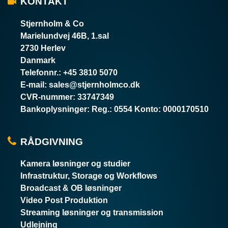
KONTAKT
Stjernholm & Co
Marielundvej 46B, 1.sal
2730 Herlev
Danmark
Telefonnr.
:
+45 3810 5070
E-mail
:
sales@stjernholmco.dk
CVR-nummer
:
33747349
Bankoplysninger
:
Reg.: 0554 Konto: 0000170510
RÅDGIVNING
Kamera løsninger og studier
Infrastruktur, Storage og Workflows
Broadcast & OB løsninger
Video Post Produktion
Streaming løsninger og transmission
Udlejning