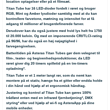
location optagelser eller på et filmsæt.
Titan Tube har 16 LED-dioder fordelt i røret og bruger
RGB, Mint og Amber lysdioder samtidig med at du kan
kontrollere farvetone, mætning og intensitet for at få
adgang til millioner af brugerdefinerede farver.
Derudover kan du også justere med hvid lys helt fra 1750
til 20.000 kelvin. Og med en imponerende CRI/TLCI-rating
på 96/96, har du også en høj nøjagtighed i
farvegengivelsen.
Batteritiden på Asteras Titan Tubes gør dem velegnet til
film-, teater- og begivenhedsproduktioner, da LED
røret giver dig 20 timers spilletid på en tre-timers
opladning
*
.
Titan Tube er et 1 meter langt rør, som du nemt kan
montere på et stativ, hænge fra et gitter eller endda holde
i din hånd ved hjælp af et ergonomisk håndtag.
Justering og kontrol af Titan Tube kan gøres 100%
trådløst enten med en infrarød fjernbetjening
*
, DMX
styring
*
eller ved hjælp af wi-fi og AsteraApp på dine
mobile enheder.