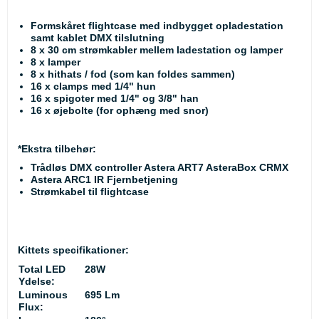
Formskåret flightcase med indbygget opladestation
samt kablet DMX tilslutning
8 x 30 cm strømkabler mellem ladestation og lamper
8 x lamper
8 x hithats / fod (som kan foldes sammen)
16 x clamps med 1/4" hun
16 x spigoter med 1/4" og 3/8" han
16 x øjebolte (for ophæng med snor)
*Ekstra tilbehør:
Trådløs DMX controller Astera ART7 AsteraBox CRMX
Astera ARC1 IR Fjernbetjening
Strømkabel til flightcase
Kittets specifikationer:
Total LED
28W
Ydelse:
Luminous
695 Lm
Flux: