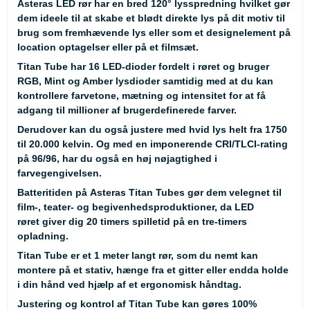
Asteras LED rør har en bred 120° lysspredning hvilket gør
dem ideele til at skabe et blødt direkte lys på dit motiv til
brug som fremhævende lys eller som et designelement på
location optagelser eller på et filmsæt.
Titan Tube har 16 LED-dioder fordelt i røret og bruger
RGB, Mint og Amber lysdioder samtidig med at du kan
kontrollere farvetone, mætning og intensitet for at få
adgang til millioner af brugerdefinerede farver.
Derudover kan du også justere med hvid lys helt fra 1750
til 20.000 kelvin. Og med en imponerende CRI/TLCI-rating
på 96/96, har du også en høj nøjagtighed i
farvegengivelsen.
Batteritiden på Asteras Titan Tubes gør dem velegnet til
film-, teater- og begivenhedsproduktioner, da LED
røret giver dig 20 timers spilletid på en tre-timers
opladning.
Titan Tube er et 1 meter langt rør, som du nemt kan
montere på et stativ, hænge fra et gitter eller endda holde
i din hånd ved hjælp af et ergonomisk håndtag.
Justering og kontrol af Titan Tube kan gøres 100%