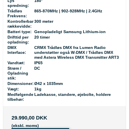
Lys
180°
spredning:
Trådløs
865-870MHz | 902-928MHz | 2.4GHz
Frekvens:
Kontrollerbar
300 meter
rækkevidde:
Batteri type:
Genopladeligt Samsung Lithium-ion
Drifttid per
20 timer
opladning:
DMX
CRMX Trådløs DMX fra Lumen Radio
Interface:
understøtter også W-DMX / Trådløs DMX
med Astera Wireless DMX Transmitter ART3
Vandtæt:
IP65
Strøm /
DC
Opladning
stik:
Dimensioner:
Ø42 x 1035mm
Vægt:
1kg
Medfølgende
Ladekasse, standere, øjebolte, holdere
tilbehør:
29.990,00 DKK
(ekskl. moms)