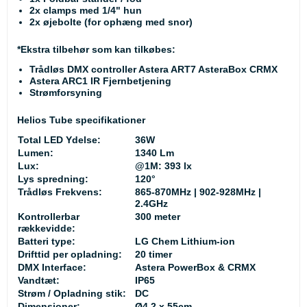
2x clamps med 1/4" hun
2x øjebolte (for ophæng med snor)
*Ekstra tilbehør som kan tilkøbes:
Trådløs DMX controller Astera ART7 AsteraBox CRMX
Astera ARC1 IR Fjernbetjening
Strømforsyning
Helios Tube specifikationer
Total LED Ydelse:
36W
Lumen:
1340 Lm
Lux:
@1M: 393 lx
Lys spredning:
120°
Trådløs Frekvens:
865-870MHz | 902-928MHz |
2.4GHz
Kontrollerbar
300 meter
rækkevidde:
Batteri type:
LG Chem Lithium-ion
Drifttid per opladning:
20 timer
DMX Interface:
Astera PowerBox & CRMX
Vandtæt:
IP65
Strøm / Opladning stik:
DC
Dimensioner:
Ø4,2 x 55cm