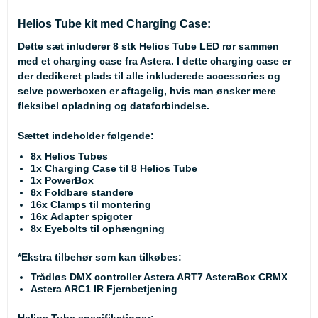
Helios Tube kit med Charging Case:
Dette sæt inluderer 8 stk Helios Tube LED rør sammen
med et charging case fra Astera. I dette charging case er
der dedikeret plads til alle inkluderede accessories og
selve powerboxen er aftagelig, hvis man ønsker mere
fleksibel opladning og dataforbindelse.
Sættet indeholder følgende:
8x Helios Tubes
1x Charging Case til 8 Helios Tube
1x PowerBox
8x Foldbare standere
16x Clamps til montering
16x Adapter spigoter
8x Eyebolts til ophængning
*Ekstra tilbehør som kan tilkøbes:
Trådløs DMX controller Astera ART7 AsteraBox CRMX
Astera ARC1 IR Fjernbetjening
Helios Tube specifikationer: