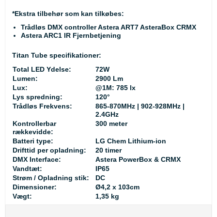
*Ekstra tilbehør som kan tilkøbes:
Trådløs DMX controller Astera ART7 AsteraBox CRMX
Astera ARC1 IR Fjernbetjening
Titan Tube specifikationer:
Total LED Ydelse:
72W
Lumen:
2900 Lm
Lux:
@1M: 785 lx
Lys spredning:
120°
Trådløs Frekvens:
865-870MHz | 902-928MHz |
2.4GHz
Kontrollerbar
300 meter
rækkevidde:
Batteri type:
LG Chem Lithium-ion
Drifttid per opladning:
20 timer
DMX Interface:
Astera PowerBox & CRMX
Vandtæt:
IP65
Strøm / Opladning stik:
DC
Dimensioner:
Ø4,2 x 103cm
Vægt:
1,35 kg