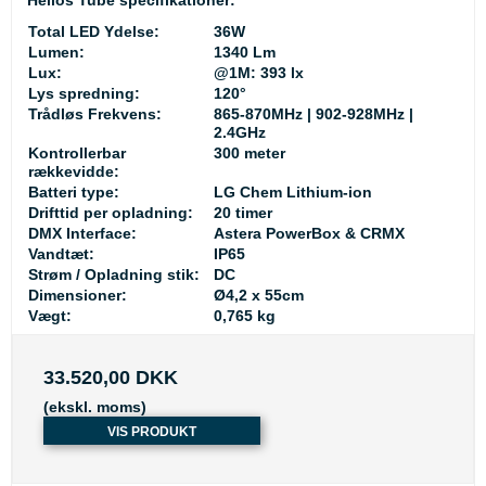
Total LED Ydelse:
36W
Lumen:
1340 Lm
Lux:
@1M: 393 lx
Lys spredning:
120°
Trådløs Frekvens:
865-870MHz | 902-928MHz |
2.4GHz
Kontrollerbar
300 meter
rækkevidde:
Batteri type:
LG Chem Lithium-ion
Drifttid per opladning:
20 timer
DMX Interface:
Astera PowerBox & CRMX
Vandtæt:
IP65
Strøm / Opladning stik:
DC
Dimensioner:
Ø4,2 x 55cm
Vægt:
0,765 kg
33.520,00 DKK
(ekskl. moms)
VIS PRODUKT