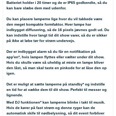
Batteriet holder i 20 timer og de er IP65 godkendte, så du
kan bare slæbe dem med udenfor.
Du kan placere lamperne lige hvor du vil takkede være
den meget kompakte formfaktor. Hver lampe har
indbygget diffusering, så de 16 pixels jævnes godt ud. Du
kan indstille hvor langt tid dit show varer, så du er sikker
på ikke at løbe tør for strøm undervejs.
Der er indbygget alarm så du får en notifikation på
app'en*, hvis lampen flyttes eller vælter under dit show.
Hvis du skulle være så uheldig at miste en lampe bliver
den låst, så man skal taste en pinkode for at låse den op
igen.
Det er muligt at sætte lamperne på standby* og indstille
en tid for at vække dem til dit show. Perfekt til messer og
lignende.
Med DJ funktionen* kan lamperne blinke i takt til musik.
Hvis de kører på fast strøm og denne ryger kan de
automatisk skife til nødbelysning, så dit event forbliver