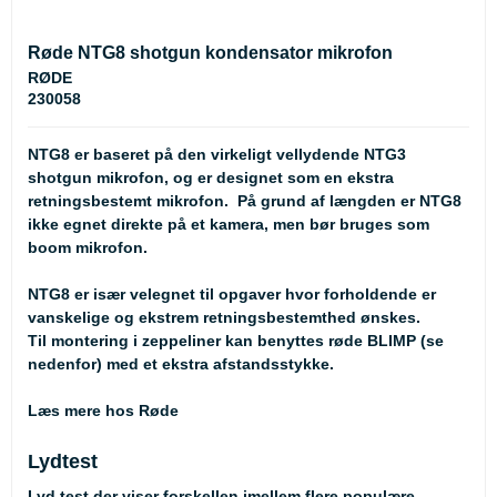
Røde NTG8 shotgun kondensator mikrofon
RØDE
230058
NTG8 er baseret på den virkeligt vellydende NTG3
shotgun mikrofon, og er designet som en ekstra
retningsbestemt mikrofon. På grund af længden er NTG8
ikke egnet direkte på et kamera, men bør bruges som
boom mikrofon.
NTG8 er især velegnet til opgaver hvor forholdende er
vanskelige og ekstrem retningsbestemthed ønskes.
Til montering i zeppeliner kan benyttes røde BLIMP (se
nedenfor) med et ekstra afstandsstykke.
Læs mere hos Røde
Lydtest
Lyd test der viser forskellen imellem flere populære