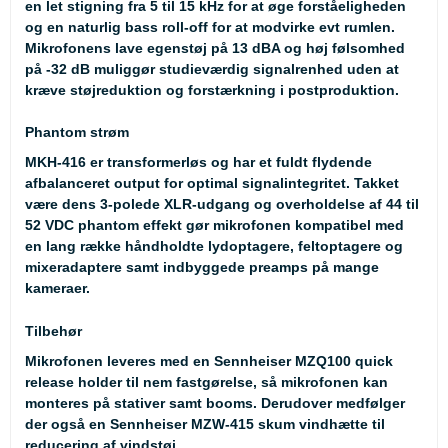
en let stigning fra 5 til 15 kHz for at øge forståeligheden
og en naturlig bass roll-off for at modvirke evt rumlen.
Mikrofonens lave egenstøj på 13 dBA og høj følsomhed
på -32 dB muliggør studieværdig signalrenhed uden at
kræve støjreduktion og forstærkning i postproduktion.
Phantom strøm
MKH-416 er transformerløs og har et fuldt flydende
afbalanceret output for optimal signalintegritet. Takket
være dens 3-polede XLR-udgang og overholdelse af 44 til
52 VDC phantom effekt gør mikrofonen kompatibel med
en lang række håndholdte lydoptagere, feltoptagere og
mixeradaptere samt indbyggede preamps på mange
kameraer.
Tilbehør
Mikrofonen leveres med en Sennheiser MZQ100 quick
release holder til nem fastgørelse, så mikrofonen kan
monteres på stativer samt booms. Derudover medfølger
der også en Sennheiser MZW-415 skum vindhætte til
reducering af vindstøj.