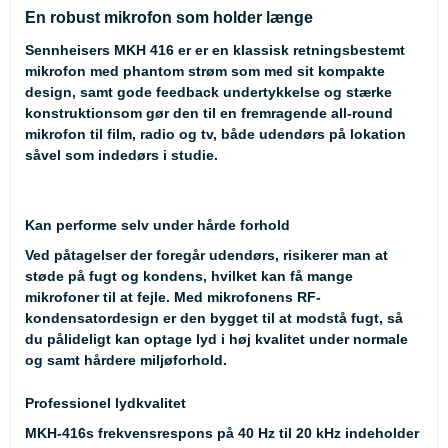
En robust mikrofon som holder længe
Sennheisers MKH 416 er er en klassisk retningsbestemt
mikrofon med phantom strøm som med sit kompakte
design, samt gode feedback undertykkelse og stærke
konstruktionsom gør den til en fremragende all-round
mikrofon til film, radio og tv, både udendørs på lokation
såvel som indedørs i studie.
Kan performe selv under hårde forhold
Ved påtagelser der foregår udendørs, risikerer man at
støde på fugt og kondens, hvilket kan få mange
mikrofoner til at fejle. Med mikrofonens RF-
kondensatordesign er den bygget til at modstå fugt, så
du pålideligt kan optage lyd i høj kvalitet under normale
og samt hårdere miljøforhold.
Professionel lydkvalitet
MKH-416s frekvensrespons på 40 Hz til 20 kHz indeholder