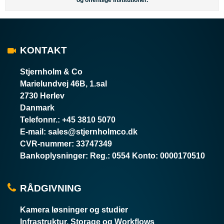
og offentlige institutioner.
KONTAKT
Stjernholm & Co
Marielundvej 46B, 1.sal
2730 Herlev
Danmark
Telefonnr.
:
+45 3810 5070
E-mail
:
sales@stjernholmco.dk
CVR-nummer
:
33747349
Bankoplysninger
:
Reg.: 0554 Konto: 0000170510
RÅDGIVNING
Kamera løsninger og studier
Infrastruktur, Storage og Workflows