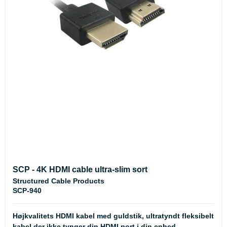
SCP - 4K HDMI cable ultra-slim sort
Structured Cable Products
SCP-940
Højkvalitets HDMI kabel med guldstik, ultratyndt fleksibelt
kabel der ikke tynger din HDMI port i din enhed.