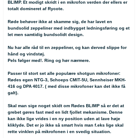
BLIMP. Et modigt skridt i en mikrofon verden der ellers er
totalt domineret af Rycote.
Røde behøver ikke at skamme sig, de har lavet en
bundsolid zeppeliner med indbygget ledningsføring og et
let men samtidig bundsolidt design.
Nu har alle råd til en zeppeliner, og kan derved slippe for
hånd og vindstøj.
Pels følger med!. Ring og hør nærmere.
Passer til stort set alle populære shotgun mikrofoner:
Rødes egen NTG-3, Schoeps CMIT-5U, Sennheiser MKH-
416 og DPA 4017. ( med disse mikrofoner kan det ikke få
galt).
Skal man sige noget skidt om Rødes BLIMP så er det at
grebet gøres fast med en lidt fjollet mekanisme. Denne
kan ikke lige vrides i en ny position uden at lave høje
kliklyde. Det er jo ikke så smart hvis man f.eks lige skal
rette vinklen på mikrofonen i en svedig situation.