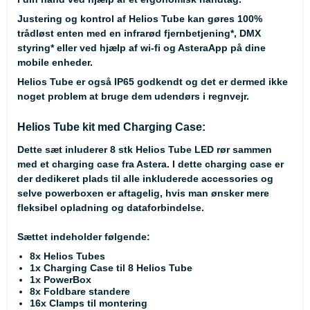
Justering og kontrol af Helios Tube kan gøres 100%
trådløst enten med en infrarød fjernbetjening
*
, DMX
styring
*
eller ved hjælp af wi-fi og AsteraApp på dine
mobile enheder.
Helios Tube er også IP65 godkendt og det er dermed ikke
noget problem at bruge dem udendørs i regnvejr.
Helios Tube kit med Charging Case:
Dette sæt inluderer 8 stk Helios Tube LED rør sammen
med et charging case fra Astera. I dette charging case er
der dedikeret plads til alle inkluderede accessories og
selve powerboxen er aftagelig, hvis man ønsker mere
fleksibel opladning og dataforbindelse.
Sættet indeholder følgende:
8x Helios Tubes
1x Charging Case til 8 Helios Tube
1x PowerBox
8x Foldbare standere
16x Clamps til montering