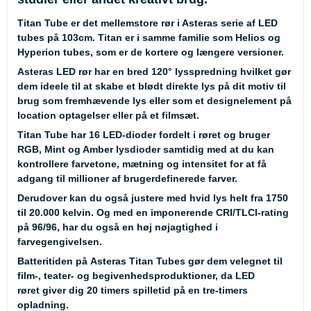
Titan Tube er det mellemstore rør i Asteras serie af LED
tubes på 103cm. Titan er i samme familie som Helios og
Hyperion tubes, som er de kortere og længere versioner.
Asteras LED rør har en bred 120° lysspredning hvilket gør
dem ideele til at skabe et blødt direkte lys på dit motiv til
brug som fremhævende lys eller som et designelement på
location optagelser eller på et filmsæt.
Titan Tube har 16 LED-dioder fordelt i røret og bruger
RGB, Mint og Amber lysdioder samtidig med at du kan
kontrollere farvetone, mætning og intensitet for at få
adgang til millioner af brugerdefinerede farver.
Derudover kan du også justere med hvid lys helt fra 1750
til 20.000 kelvin. Og med en imponerende CRI/TLCI-rating
på 96/96, har du også en høj nøjagtighed i
farvegengivelsen.
Batteritiden på Asteras Titan Tubes gør dem velegnet til
film-, teater- og begivenhedsproduktioner, da LED
røret giver dig 20 timers spilletid på en tre-timers
opladning.