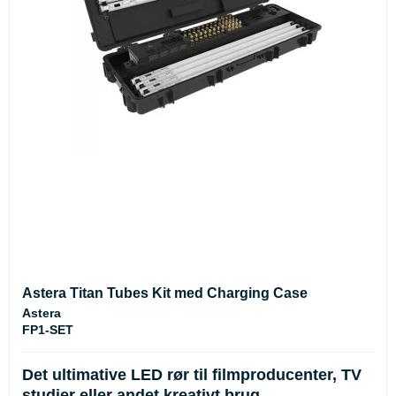
Astera Titan Tubes Kit med Charging Case
Astera
FP1-SET
Det ultimative LED rør til filmproducenter, TV
studier eller andet kreativt brug.