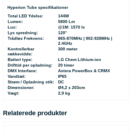
Hyperion Tube specifikationer
Total LED Ydelse:
144W
Lumen:
5800 Lm
Lux:
@1M: 1570 lx
Lys spredning:
120°
Trådløs Frekvens:
865-870MHz | 902-928MHz |
2.4GHz
Kontrollerbar
300 meter
rækkevidde:
Batteri type:
LG Chem Lithium-ion
Drifttid per opladning:
20 timer
DMX Interface:
Astera PowerBox & CRMX
Vandtæt:
IP65
Strøm / Opladning stik:
DC
Dimensioner:
Ø4,2 x 203cm
Vægt:
2,9 kg
Relaterede produkter