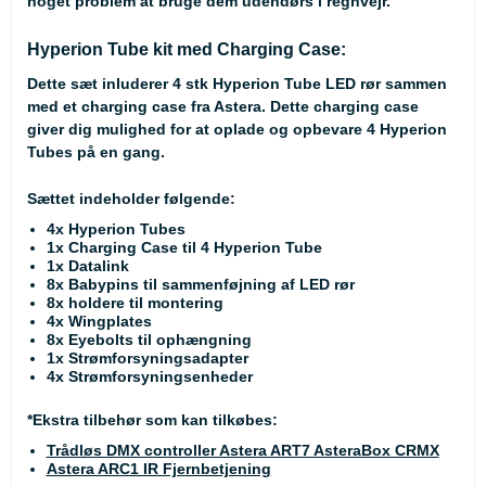
noget problem at bruge dem udendørs i regnvejr.
Hyperion Tube kit med Charging Case:
Dette sæt inluderer 4 stk Hyperion Tube LED rør sammen
med et charging case fra Astera. Dette charging case
giver dig mulighed for at oplade og opbevare 4 Hyperion
Tubes på en gang.
Sættet indeholder følgende:
4x Hyperion Tubes
1x Charging Case til 4 Hyperion Tube
1x Datalink
8x Babypins til sammenføjning af LED rør
8x holdere til montering
4x Wingplates
8x Eyebolts til ophængning
1x Strømforsyningsadapter
4x Strømforsyningsenheder
*Ekstra tilbehør som kan tilkøbes:
Trådløs DMX controller Astera ART7 AsteraBox CRMX
Astera ARC1 IR Fjernbetjening