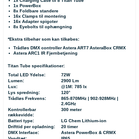
1x Charging Case til 8 Titan Tube
1x PowerBox
8x Foldbare standere
16x Clamps til montering
16x Adapter spigoter
8x Eyebolts til ophængning
*Ekstra tilbehør som kan tilkøbes:
Trådløs DMX controller Astera ART7 AsteraBox CRMX
Astera ARC1 IR Fjernbetjening
Titan Tube specifikationer:
Total LED Ydelse:
72W
Lumen:
2900 Lm
Lux:
@1M: 785 lx
Lys spredning:
120°
Trådløs Frekvens:
865-870MHz | 902-928MHz |
2.4GHz
Kontrollerbar
300 meter
rækkevidde:
Batteri type:
LG Chem Lithium-ion
Drifttid per opladning:
20 timer
DMX Interface:
Astera PowerBox & CRMX
Vandtæt:
IP65