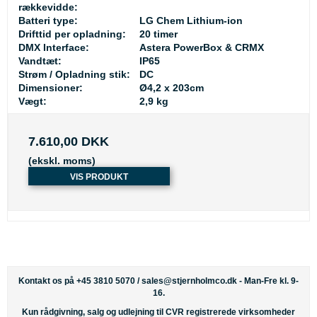
rækkevidde:
Batteri type:
LG Chem Lithium-ion
Drifttid per opladning:
20 timer
DMX Interface:
Astera PowerBox & CRMX
Vandtæt:
IP65
Strøm / Opladning stik:
DC
Dimensioner:
Ø4,2 x 203cm
Vægt:
2,9 kg
7.610,00 DKK
(ekskl. moms)
VIS PRODUKT
Kontakt os på +45 3810 5070 /
sales@stjernholmco.dk
- Man-Fre kl. 9-
16.
Kun rådgivning, salg og udlejning til CVR registrerede virksomheder