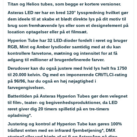
Titan og Helios tubes, som begge er kortere versioner.
Asteras LED rør har en bred 120° lysspredning hvilket gør
dem ideele til at skabe et blødt direkte lys på dit motiv til
brug som fremhævende lys eller som et designelement på
location optagelser eller på et filmsæt.
Hyperion Tube har 32 LED-dioder fordelt i røret og bruger
RGB, Mint og Amber lysdioder samtidig med at du kan
kontrollere farvetone, mætning og intensitet for at få
adgang til millioner af brugerdefinerede farver.
Derudover kan du også justere med hvid lys helt fra 1750
til 20.000 kelvin. Og med en imponerende CRI/TLCI-rating
på 96/96, har du også en høj nøjagtighed i
farvegengivelsen.
Batteritiden på Asteras Hyperion Tubes gør dem velegnet
til film-, teater- og begivenhedsproduktioner, da LED
røret giver dig 20 timers spilletid på en tre-timers
opladning
*
.
Justering og kontrol af Hyperion Tube kan gøres 100%
trådløst enten med en infrarød fjernbetjening
*
, DMX
styring
*
eller ved hjælp af wi-fi og AsteraApp på dine