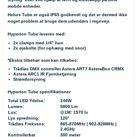
mobile enheder.
Helios Tube er også IP65 godkendt og det er dermed ikke
noget problem at bruge dem udendørs i regnvejr.
Hyperion Tube leveres med:
2x clamps med 1/4" hun
2x øjebolte (for ophæng med snor)
*Ekstra tilbehør som kan tilkøbes:
Trådløs DMX controller Astera ART7 AsteraBox CRMX
Astera ARC1 IR Fjernbetjening
Strømforsyning
Hyperion Tube specifikationer
Total LED Ydelse:
144W
Lumen:
5800 Lm
Lux:
@1M: 1570 lx
Lys spredning:
120°
Trådløs Frekvens:
865-870MHz | 902-928MHz |
2.4GHz
Kontrollerbar
300 meter