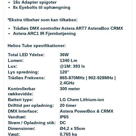
16x Adapter spigoter
8x Eyebolts til ophængning
*Ekstra tilbehør som kan tilkøbes:
Trådløs DMX controller Astera ART7 AsteraBox CRMX
Astera ARC1 IR Fjernbetjening
Helios Tube specifikationer:
Total LED Ydelse:
36W
Lumen:
1340 Lm
Lux:
@1M: 393 lx
Lys spredning:
120°
Trådløs Frekvens:
865-870MHz | 902-928MHz |
2.4GHz
Kontrollerbar
300 meter
rækkevidde:
Batteri type:
LG Chem Lithium-ion
Drifttid per opladning:
20 timer
DMX Interface:
Astera PowerBox & CRMX
Vandtæt:
IP65
Strøm / Opladning stik:
DC
Dimensioner:
Ø4,2 x 55cm
Vægt:
0,765 kg