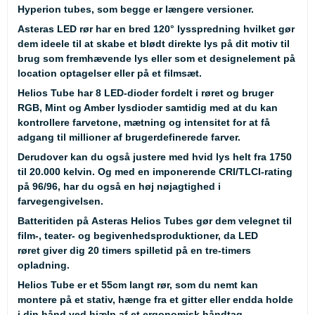
Hyperion tubes, som begge er længere versioner.
Asteras LED rør har en bred 120° lysspredning hvilket gør
dem ideele til at skabe et blødt direkte lys på dit motiv til
brug som fremhævende lys eller som et designelement på
location optagelser eller på et filmsæt.
Helios Tube har 8 LED-dioder fordelt i røret og bruger
RGB, Mint og Amber lysdioder samtidig med at du kan
kontrollere farvetone, mætning og intensitet for at få
adgang til millioner af brugerdefinerede farver.
Derudover kan du også justere med hvid lys helt fra 1750
til 20.000 kelvin. Og med en imponerende CRI/TLCI-rating
på 96/96, har du også en høj nøjagtighed i
farvegengivelsen.
Batteritiden på Asteras Helios Tubes gør dem velegnet til
film-, teater- og begivenhedsproduktioner, da LED
røret giver dig 20 timers spilletid på en tre-timers
opladning.
Helios Tube er et 55cm langt rør, som du nemt kan
montere på et stativ, hænge fra et gitter eller endda holde
i din hånd ved hjælp af et ergonomisk håndtag.