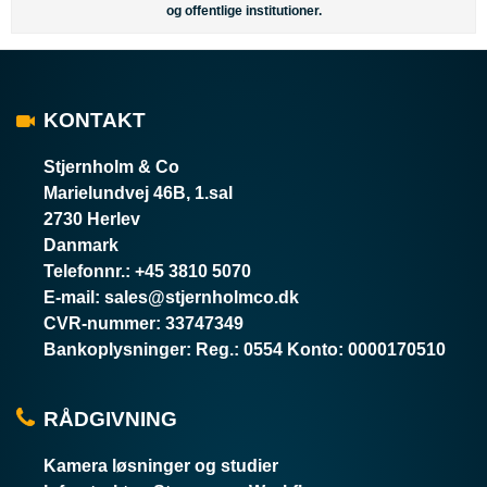
og offentlige institutioner.
KONTAKT
Stjernholm & Co
Marielundvej 46B, 1.sal
2730 Herlev
Danmark
Telefonnr.
:
+45 3810 5070
E-mail
:
sales@stjernholmco.dk
CVR-nummer
:
33747349
Bankoplysninger
:
Reg.: 0554 Konto: 0000170510
RÅDGIVNING
Kamera løsninger og studier