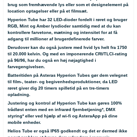
brug som fremhævende lys eller som et designelement på
location optagelser eller på et filmsæt.
Hyperion Tube har 32 LED-dioder fordelt i røret og bruger
RGB, Mint og Amber lysdioder samtidig med at du kan
kontrollere farvetone, mætning og intensitet for at få
adgang til millioner af brugerdefinerede farver.
Derudover kan du også justere med hvid lys helt fra 1750
til 20.000 kelvin. Og med en imponerende CRI/TLCI-rating
på 96/96, har du også en høj nøjagtighed i
farvegengivelsen.
Batteritiden på Asteras Hyperion Tubes gør dem velegnet
til film-, teater- og begivenhedsproduktioner, da LED
røret giver dig 20 timers spilletid på en tre-timers
opladning.
Justering og kontrol af Hyperion Tube kan gøres 100%
trådløst enten med en infrarød fjernbetjening
*
, DMX
styring
*
eller ved hjælp af wi-fi og AsteraApp på dine
mobile enheder.
Helios Tube er også IP65 godkendt og det er dermed ikke