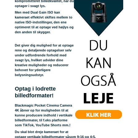
kompromitteret billedkvalitet, når du
optager i svagt lys.
Men med Dual Gain ISO kan
kameraet effektivt skiftes mellem to
native ISO-indstillinger, den ene
optimeret til at optage ved højlys og
den anden til skygger.
Det giver dig mulighed for at optage
rene og detaljerede optagelser selv
under udfordrende forhold med
svagt lys, hvilket udvider dine
kreative muligheder og reducerer
behovet for yderligere
belysningsudstyr.
Optag i lodrette
billedformater!
Blackmagic Pocket Cinema Camera
4K åbner op for muligheden til at
kunne producere indhold i vertikale
billedformater, til f.eks platforme
som TikTok, YouTube Shorts mm.!
Du skal blot dreje kameraet for at
optage vertikale billedformater såsom 9:16 og 4:5.