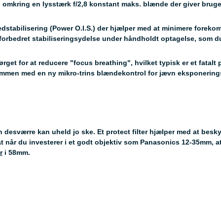
 omkring en lysstærk f/2,8 konstant maks. blænde der giver brug
dstabilisering (Power O.I.S.) der hjælper med at minimere forekoms
 forbedret stabiliseringsydelse under håndholdt optagelse, som 
rget for at reducere "focus breathing", hvilket typisk er et fatalt 
sammen med en ny mikro-trins blændekontrol for jævn eksponering
 desværre kan uheld jo ske. Et protect filter hjælper med at besky
 at når du investerer i et godt objektiv som Panasonics 12-35mm, a
r
i 58mm.