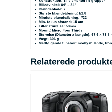
Konstruktion: 14 elementer i 9 grupper
Billedvinkel: 84° – 34°
Blændeblade: 7
Største blændeåbning: f/2,8
Mindste blændeåbning: f/22
Min. fokus afstand: 15 cm
Filter størrelse: 58mm
Mount: Micro Four Thirds
Størrelse (Diameter x længde): 67,6 x 73,8
Vægt: 306 g
Medfølgende tilbehør: modlysblænde, fron
Relaterede produkt