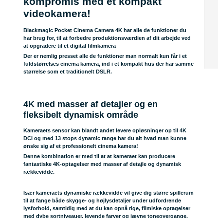
kompromis med et kompakt
videokamera!
Blackmagic Pocket Cinema Camera 4K har alle de funktioner du
har brug for, til at forbedre produktionsværdien af dit arbejde ved
at opgradere til et digital filmkamera
Der er nemlig presset alle de funktioner man normalt kun får i et
fuldstørrelses cinema kamera, ind i et kompakt hus der har samme
størrelse som et traditionelt DSLR.
4K med masser af detajler og en
fleksibelt dynamisk område
Kameraets sensor kan blandt andet levere opløsninger op til 4K
DCI og med 13 stops dynamic range har du alt hvad man kunne
ønske sig af et professionelt cinema kamera!
Denne kombination er med til at at kameraet kan producere
fantastiske 4K-optagelser med masser af detajle og dynamisk
rækkevidde.
Især kameraets dynamiske rækkevidde vil give dig større spillerum
til at fange både skygge- og højlysdetaljer under udfordrende
lysforhold, samtidig med at du kan opnå rige, filmiske optagelser
med dybe sortniveauer, levende farver og jævne toneovergange.